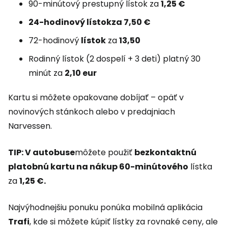
90-minútový prestupný lístok za
1,25 €
24-hodinový lístok
za 7,50 €
72-hodinový
lístok
za
13,50
Rodinný lístok (2 dospelí + 3 deti) platný 30
minút za
2,10 eur
Kartu si môžete opakovane dobíjať – opäť v
novinových stánkoch alebo v predajniach
Narvessen.
TIP: V autobuse
môžete použiť
bezkontaktnú
platobnú kartu na nákup
60-minútového
lístka
za
1,25 €.
Najvýhodnejšiu ponuku ponúka mobilná aplikácia
Trafi
, kde si môžete kúpiť lístky za rovnaké ceny, ale