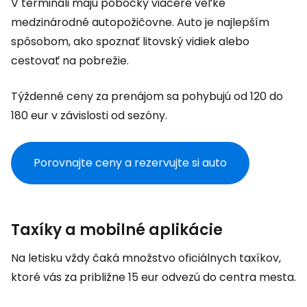
V termináli majú pobočky viaceré veľké
medzinárodné autopožičovne. Auto je najlepším
spôsobom, ako spoznať litovský vidiek alebo
cestovať na pobrežie.
Týždenné ceny za prenájom sa pohybujú od 120 do
180 eur v závislosti od sezóny.
Porovnajte ceny a rezervujte si auto
Taxíky a mobilné aplikácie
Na letisku vždy čaká množstvo oficiálnych taxíkov,
ktoré vás za približne 15 eur odvezú do centra mesta.