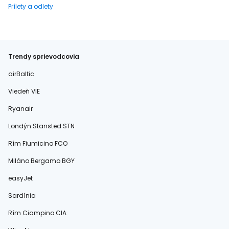
Prílety a odlety
Trendy sprievodcovia
airBaltic
Viedeň VIE
Ryanair
Londýn Stansted STN
Rím Fiumicino FCO
Miláno Bergamo BGY
easyJet
Sardínia
Rím Ciampino CIA