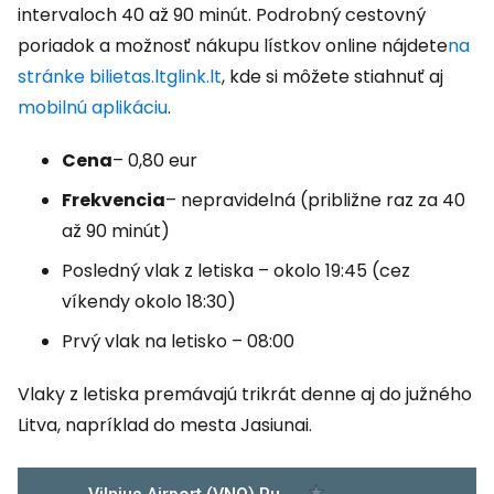
intervaloch 40 až 90 minút. Podrobný cestovný
poriadok a možnosť nákupu lístkov online nájdete
na
stránke bilietas.ltglink.lt
, kde si môžete stiahnuť aj
mobilnú aplikáciu
.
Cena
– 0,80 eur
Frekvencia
– nepravidelná (približne raz za 40
až 90 minút)
Posledný vlak z letiska – okolo 19:45 (cez
víkendy okolo 18:30)
Prvý vlak na letisko – 08:00
Vlaky z letiska premávajú trikrát denne aj do južného
Litva, napríklad do mesta Jasiunai.