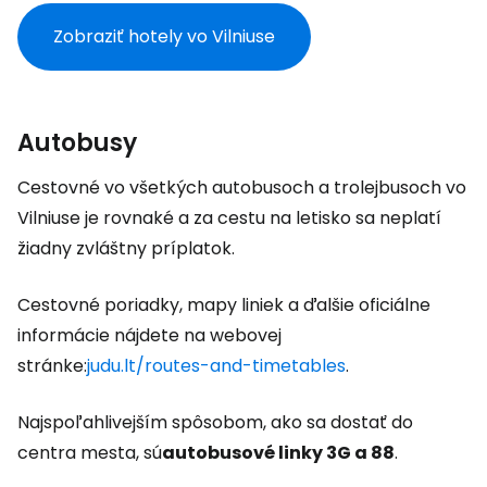
Zobraziť hotely vo Vilniuse
Autobusy
Cestovné vo všetkých autobusoch a trolejbusoch vo
Vilniuse je rovnaké a za cestu na letisko sa neplatí
žiadny zvláštny príplatok.
Cestovné poriadky, mapy liniek a ďalšie oficiálne
informácie nájdete na webovej
stránke:
judu.lt/routes-and-timetables
.
Najspoľahlivejším spôsobom, ako sa dostať do
centra mesta, sú
autobusové linky 3G a 88
.