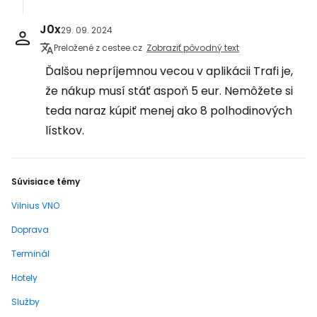
J0x
29. 09. 2024
Preložené z cestee.cz
Zobraziť pôvodný text
Ďalšou nepríjemnou vecou v aplikácii Trafi je,
že nákup musí stáť aspoň 5 eur. Nemôžete si
teda naraz kúpiť menej ako 8 polhodinových
lístkov.
Súvisiace témy
Vilnius VNO
Doprava
Terminál
Hotely
Služby