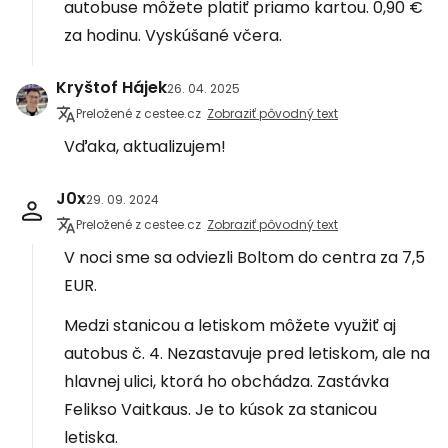
autobuse môžete platiť priamo kartou. 0,90 €
za hodinu. Vyskúšané včera.
Kryštof Hájek
26. 04. 2025
Preložené z cestee.cz
Zobraziť pôvodný text
Vďaka, aktualizujem!
J0x
29. 09. 2024
Preložené z cestee.cz
Zobraziť pôvodný text
V noci sme sa odviezli Boltom do centra za 7,5
EUR.
Medzi stanicou a letiskom môžete využiť aj
autobus č. 4. Nezastavuje pred letiskom, ale na
hlavnej ulici, ktorá ho obchádza. Zastávka
Felikso Vaitkaus. Je to kúsok za stanicou
letiska.