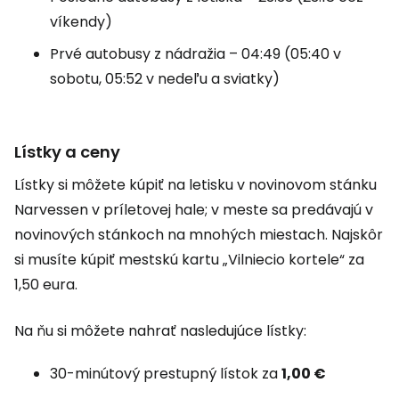
víkendy)
Prvé autobusy z nádražia – 04:49 (05:40 v
sobotu, 05:52 v nedeľu a sviatky)
Lístky a ceny
Lístky si môžete kúpiť na letisku v novinovom stánku
Narvessen v príletovej hale; v meste sa predávajú v
novinových stánkoch na mnohých miestach. Najskôr
si musíte kúpiť mestskú kartu „Vilniecio kortele“ za
1,50 eura.
Na ňu si môžete nahrať nasledujúce lístky:
30-minútový prestupný lístok za
1,00 €