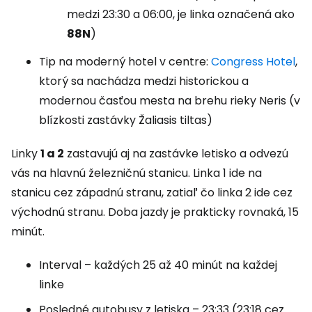
medzi 23:30 a 06:00, je linka označená ako
88N
)
Tip na moderný hotel v centre:
Congress Hotel
,
ktorý sa nachádza medzi historickou a
modernou časťou mesta na brehu rieky Neris (v
blízkosti zastávky Žaliasis tiltas)
Linky
1 a 2
zastavujú aj na zastávke letisko a odvezú
vás na hlavnú železničnú stanicu. Linka 1 ide na
stanicu cez západnú stranu, zatiaľ čo linka 2 ide cez
východnú stranu. Doba jazdy je prakticky rovnaká, 15
minút.
Interval – každých 25 až 40 minút na každej
linke
Posledné autobusy z letiska – 23:33 (23:18 cez