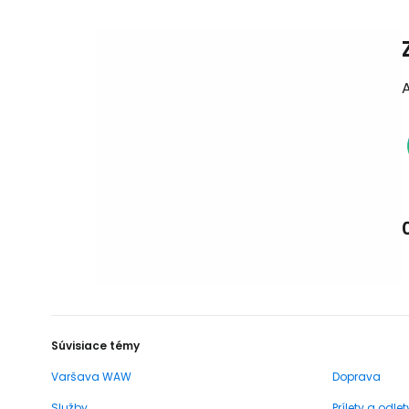
Súvisiace témy
Varšava WAW
Doprava
Služby
Prílety a odlet