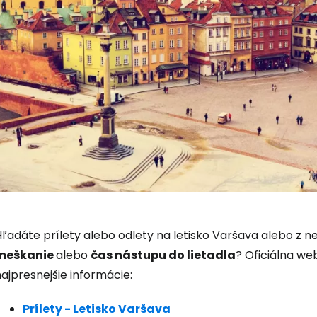
Prihláste sa
ľadáte prílety alebo odlety na letisko Varšava alebo z neh
Cestee
meškanie
alebo
čas nástupu do lietadla
? Oficiálna we
ajpresnejšie informácie:
... celosvetovej komunity cestovate
Prílety - Letisko Varšava