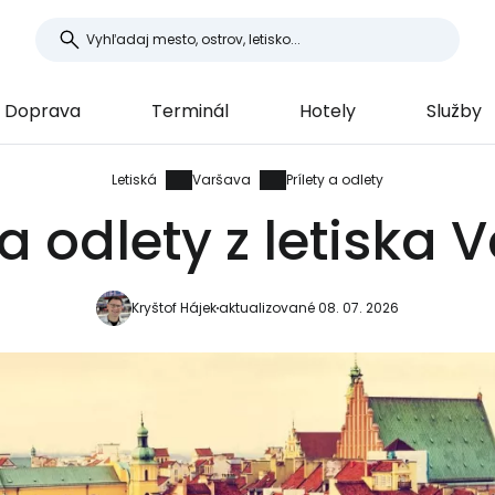
Doprava
Terminál
Hotely
Služby
Letiská
Varšava
Prílety a odlety
 a odlety z letiska
Kryštof Hájek
aktualizované 08. 07. 2026