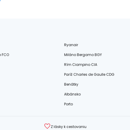
Ryanair
o FCO
Miláno Bergamo BGY
Rím Ciampino CIA
Paríž Charles de Gaulle CDG
Benátky
Albánsko
Porto
Z lásky k cestovaniu