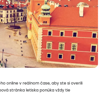
 do služby
o online v reálnom čase, aby ste si overili
bová stránka letiska ponúka vždy tie
ľov