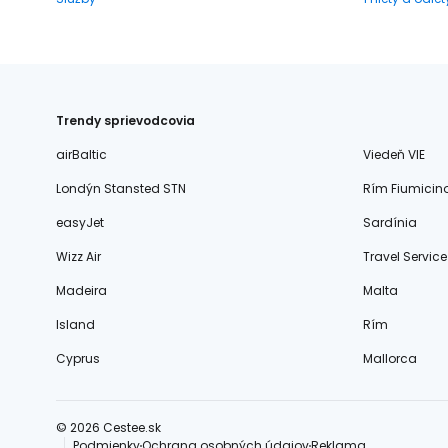
Trendy sprievodcovia
airBaltic
Viedeň VIE
Londýn Stansted STN
Rím Fiumicin
easyJet
Sardínia
Wizz Air
Travel Service
Madeira
Malta
Island
Rím
Cyprus
Mallorca
© 2026 Cestee.sk
Podmienky
Ochrana osobných údajov
Reklama