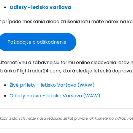
Odlety - letisko Varšava
Pokrač
V prípade meškania alebo zrušenia letu máte nárok na k
Pokr
Požiadajte o odškodnenie
Pokr
Alternatívnu a zábavnejšiu formu online sledovania leto
stránka Flightradar24.com, ktorá sleduje leteckú dopravu
Živé prílety - letisko Varšava (WAW)
Odlety naživo - letisko Varšava (WAW)
y, z ktorých môže naša redakcia získať provízie, ak kliknete na odkaz. Poz