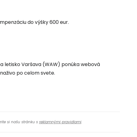
ovať so službou Google
ompenzáciu do výšky 600 eur.
ačovať na Facebooku
ačovať s e-mailom
v na letisko Varšava (WAW) ponúka webová
 naživo po celom svete.
rite si našu stránku s
reklamnými pravidlami
.