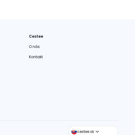
Cestee
O nás
Kontakt
cestee.com
cestee.sk