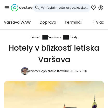
Varšava WAW
Doprava
Terminál
Viac
Prihláste sa do
služby Cestee
Letiská
Varšava
Hotely
Hotely v blízkosti letiska
... celosvetovej komunity cestovateľov
Varšava
Pokračovať so službou Google
Kryštof Hájek
aktualizované 08. 07. 2026
Pokračovať na Facebooku
Pokračovať s e-mailom