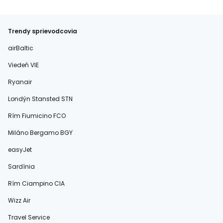
Trendy sprievodcovia
airBaltic
Viedeň VIE
Ryanair
Londýn Stansted STN
Rím Fiumicino FCO
Miláno Bergamo BGY
easyJet
Sardínia
Rím Ciampino CIA
Wizz Air
Travel Service