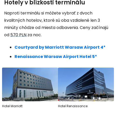
Hotely v blízkosti terminálu
Naproti terminálu si môžete vybrať z dvoch
kvalitných hotelov, ktoré sú oba vzdialené len 3
minúty chôdze od miesta odbavenia. Ceny začínajú
od
570 PLN
za noc.
Courtyard by Marriott Warsaw Airport 4*
Renaissance Warsaw Airport Hotel 5*
Hotel Marriott
Hotel Renaissance