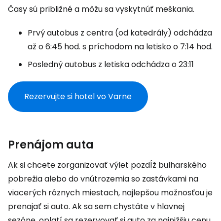
Časy sú približné a môžu sa vyskytnúť meškania.
Prvý autobus z centra (od katedrály) odchádza
až o 6:45 hod. s príchodom na letisko o 7:14 hod.
Posledný autobus z letiska odchádza o 23:11
Rezervujte si hotel vo Varne
Prenájom auta
Ak si chcete zorganizovať výlet pozdĺž bulharského
pobrežia alebo do vnútrozemia so zastávkami na
viacerých rôznych miestach, najlepšou možnosťou je
prenajať si auto. Ak sa sem chystáte v hlavnej
sezóne, oplatí sa rezervovať si auto za najnižšiu cenu