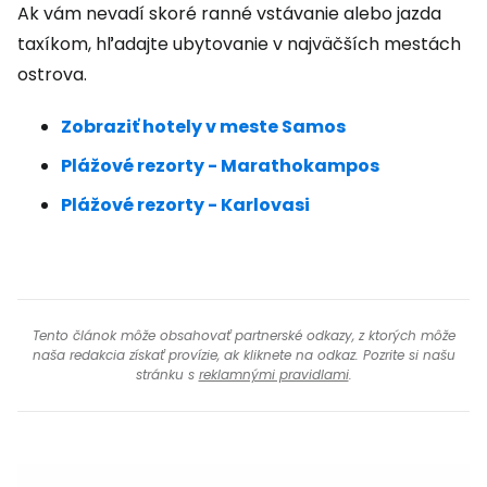
Ak vám nevadí skoré ranné vstávanie alebo jazda
taxíkom, hľadajte ubytovanie v najväčších mestách
ostrova.
Zobraziť hotely v meste Samos
Plážové rezorty
- Marathokampos
Plážové rezorty - Karlovasi
Tento článok môže obsahovať partnerské odkazy, z ktorých môže
naša redakcia získať provízie, ak kliknete na odkaz. Pozrite si našu
stránku s
reklamnými pravidlami
.