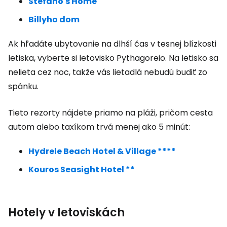
Stefano's Home
Billyho dom
Ak hľadáte ubytovanie na dlhší čas v tesnej blízkosti
letiska, vyberte si letovisko Pythagoreio. Na letisko sa
nelieta cez noc, takže vás lietadlá nebudú budiť zo
spánku.
Tieto rezorty nájdete priamo na pláži, pričom cesta
autom alebo taxíkom trvá menej ako 5 minút:
Hydrele Beach Hotel & Village ****
Kouros Seasight Hotel **
Hotely v letoviskách