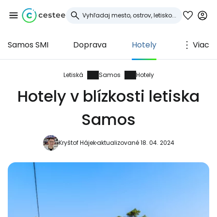
Samos SMI
Doprava
Hotely
Viac
Prihláste sa do
služby Cestee
Letiská
Samos
Hotely
Hotely v blízkosti letiska
... celosvetovej komunity cestovateľov
Samos
Pokračovať so službou Google
Kryštof Hájek
aktualizované 18. 04. 2024
Pokračovať na Facebooku
Pokračovať s e-mailom