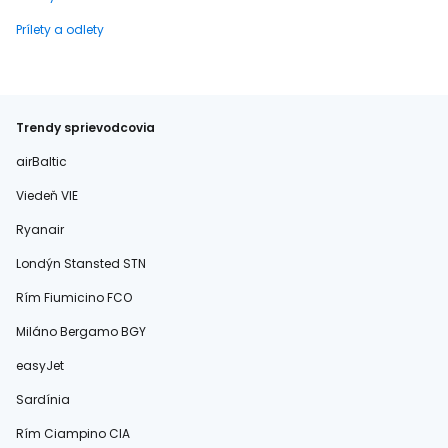
Prílety a odlety
Trendy sprievodcovia
airBaltic
Viedeň VIE
Ryanair
Londýn Stansted STN
Rím Fiumicino FCO
Miláno Bergamo BGY
easyJet
Sardínia
Rím Ciampino CIA