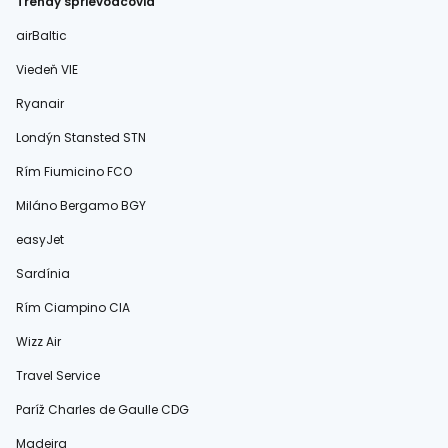
Trendy sprievodcovia
airBaltic
Viedeň VIE
Ryanair
Londýn Stansted STN
Rím Fiumicino FCO
Miláno Bergamo BGY
easyJet
Sardínia
Rím Ciampino CIA
Wizz Air
Travel Service
Paríž Charles de Gaulle CDG
Madeira