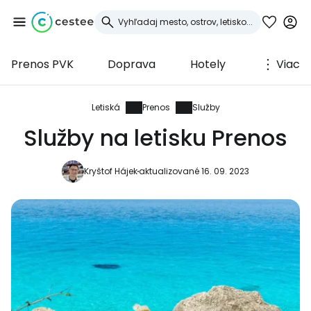
Prenos PVK
Doprava
Hotely
Viac
Prihláste sa do
služby Cestee
Letiská
Prenos
Služby
Služby na letisku Prenos
... celosvetovej komunity cestovateľov
Kryštof Hájek
aktualizované 16. 09. 2023
Pokračovať so službou Google
Pokračovať na Facebooku
Pokračovať s e-mailom