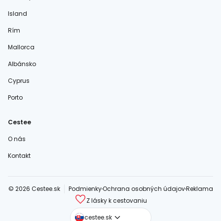
Island
Rím
Mallorca
Albánsko
Cyprus
Porto
Cestee
O nás
Kontakt
© 2026 Cestee.sk
Podmienky
Ochrana osobných údajov
Reklama
Z lásky k cestovaniu
cestee.com
cestee.sk