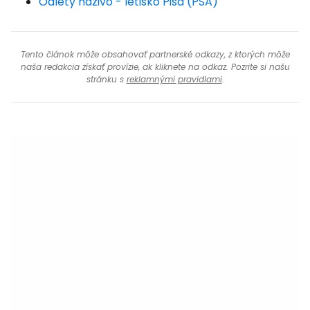
Odlety naživo - letisko Pisa (PSA)
Tento článok môže obsahovať partnerské odkazy, z ktorých môže
naša redakcia získať provízie, ak kliknete na odkaz. Pozrite si našu
stránku s
reklamnými pravidlami
.