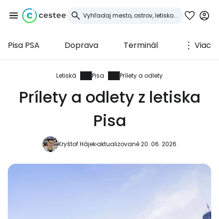
Pisa PSA
Doprava
Terminál
Viac
Prihláste sa do
služby Cestee
Letiská
Pisa
Prílety a odlety
Prílety a odlety z letiska
... celosvetovej komunity cestovateľov
Pisa
Pokračovať so službou Google
Kryštof Hájek
aktualizované 20. 06. 2026
Pokračovať na Facebooku
Pokračovať s e-mailom