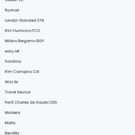
Ryanair
Londýn Stansted STN
Rím Fiumicino FCO
Miláno Bergamo BGY
easyJet
Sardínia
Rím Ciampino CIA
Wizz Air
Travel Service
Paríž Charles de Gaulle CDG
Madeira
Malta
Benátky