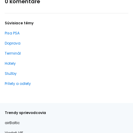
0 komentáre
Súvisiace témy
Pisa PSA
Doprava
Terminál
Hotely
Služby
Prílety a odlety
Trendy sprievodcovia
airBaltic
Viedeň VIE