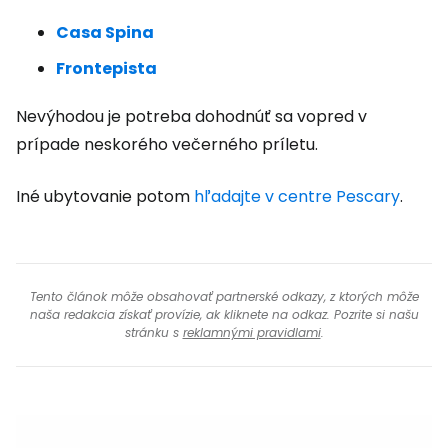
Casa Spina
Frontepista
Nevýhodou je potreba dohodnúť sa vopred v
prípade neskorého večerného príletu.
Iné ubytovanie potom
hľadajte v centre Pescary
.
Tento článok môže obsahovať partnerské odkazy, z ktorých môže
naša redakcia získať provízie, ak kliknete na odkaz. Pozrite si našu
stránku s
reklamnými pravidlami
.