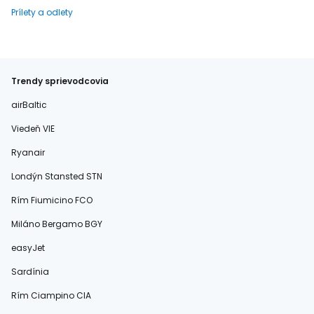
Prílety a odlety
Trendy sprievodcovia
airBaltic
Viedeň VIE
Ryanair
Londýn Stansted STN
Rím Fiumicino FCO
Miláno Bergamo BGY
easyJet
Sardínia
Rím Ciampino CIA