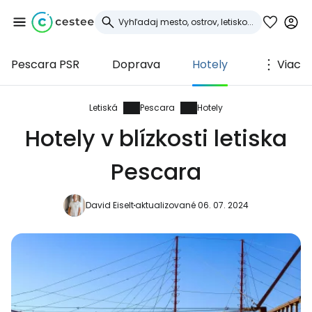
Pescara PSR
Doprava
Hotely
Viac
Prihláste sa do
služby Cestee
Letiská
Pescara
Hotely
Hotely v blízkosti letiska
... celosvetovej komunity cestovateľov
Pescara
Pokračovať so službou Google
David Eiselt
aktualizované 06. 07. 2024
Pokračovať na Facebooku
Pokračovať s e-mailom