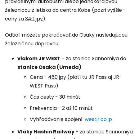
pravidelnými autobusmi alebo jednokoľajovou
železnicou z letiska do centra Kobe (pozri vyššie -
ceny za
340 jpy
).
Odtiaľ môžete pokračovať do Osaky nasledujúcou
železničnou dopravou:
vlakom JR WEST
- zo stanice Sannomiya do
stanice Osaka (Umeda)
Cena -
460 jpy
(platí tu JR Pass aj JR-
WEST Pass)
Čas cesty - 30 minút
Frekvencia - 2 až 10 minút
Vyhľadávanie spojení:
westjr.co.jp
Vlaky Hashin Railway
- zo stanice Sannomiya