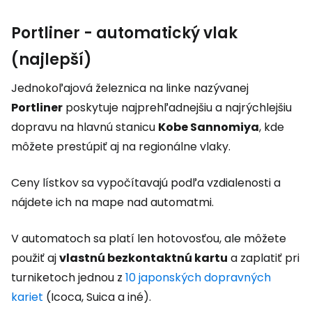
Portliner - automatický vlak
(najlepší)
Jednokoľajová železnica na linke nazývanej
Portliner
poskytuje najprehľadnejšiu a najrýchlejšiu
dopravu na hlavnú stanicu
Kobe Sannomiya
, kde
môžete prestúpiť aj na regionálne vlaky.
Ceny lístkov sa vypočítavajú podľa vzdialenosti a
nájdete ich na mape nad automatmi.
V automatoch sa platí len hotovosťou, ale môžete
použiť aj
vlastnú bezkontaktnú kartu
a zaplatiť pri
turniketoch jednou z
10 japonských dopravných
kariet
(Icoca, Suica a iné).