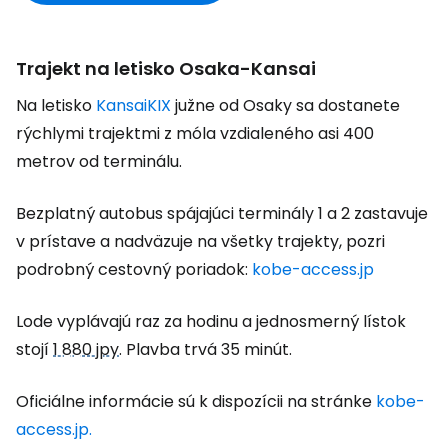
Trajekt na letisko Osaka-Kansai
Na letisko
KansaiKIX
južne od Osaky sa dostanete
rýchlymi trajektmi z móla vzdialeného asi 400
metrov od terminálu.
Bezplatný autobus spájajúci terminály 1 a 2 zastavuje
v prístave a nadväzuje na všetky trajekty, pozri
podrobný cestovný poriadok:
kobe-access.jp
Lode vyplávajú raz za hodinu a jednosmerný lístok
stojí
1 880 jpy
. Plavba trvá 35 minút.
Oficiálne informácie sú k dispozícii na stránke
kobe-
access.jp.