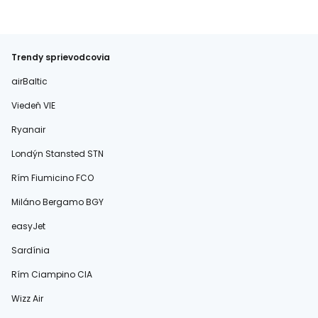
Trendy sprievodcovia
airBaltic
Viedeň VIE
Ryanair
Londýn Stansted STN
Rím Fiumicino FCO
Miláno Bergamo BGY
easyJet
Sardínia
Rím Ciampino CIA
Wizz Air