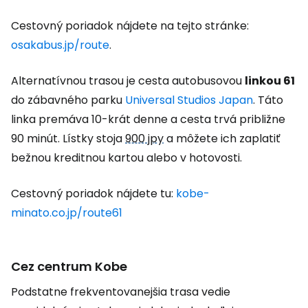
Cestovný poriadok nájdete na tejto stránke:
osakabus.jp/route
.
Alternatívnou trasou je cesta autobusovou
linkou 61
do zábavného parku
Universal Studios Japan
. Táto
linka premáva 10-krát denne a cesta trvá približne
90 minút. Lístky stoja
900 jpy
a môžete ich zaplatiť
bežnou kreditnou kartou alebo v hotovosti.
Cestovný poriadok nájdete tu:
kobe-
minato.co.jp/route61
Cez centrum Kobe
Podstatne frekventovanejšia trasa vedie