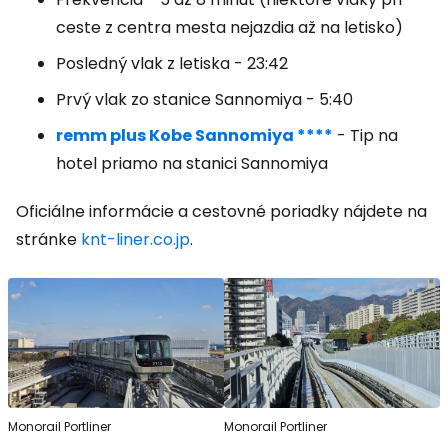
ceste z centra mesta nejazdia až na letisko)
Posledný vlak z letiska - 23:42
Prvý vlak zo stanice Sannomiya - 5:40
remm plus Kobe Sannomiya ****
- Tip na
hotel priamo na stanici Sannomiya
Oficiálne informácie a cestovné poriadky nájdete na
stránke
knt-liner.co.jp
.
Monorail Portliner
Monorail Portliner