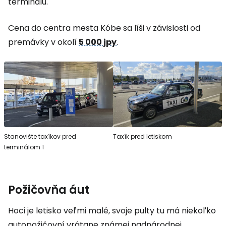
terminálu.
Cena do centra mesta Kóbe sa líši v závislosti od
premávky v okolí
5 000 jpy
.
Stanovište taxíkov pred
Taxík pred letiskom
terminálom 1
Požičovňa áut
Hoci je letisko veľmi malé, svoje pulty tu má niekoľko
autopožičovní vrátane známej nadnárodnej