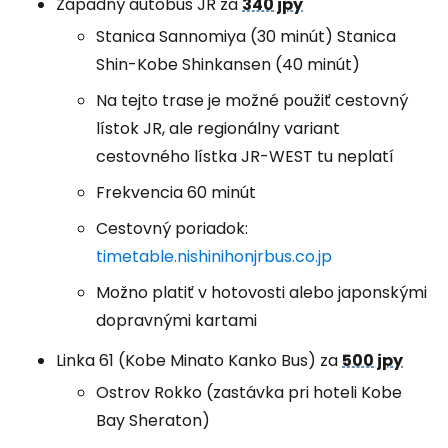
Západný autobus JR za
340 jpy
Stanica Sannomiya (30 minút) Stanica
Shin-Kobe Shinkansen (40 minút)
Na tejto trase je možné použiť cestovný
lístok JR, ale regionálny variant
cestovného lístka JR-WEST tu neplatí
Frekvencia 60 minút
Cestovný poriadok:
timetable.nishinihonjrbus.co.jp
Možno platiť v hotovosti alebo japonskými
dopravnými kartami
Linka 61 (Kobe Minato Kanko Bus) za
500 jpy
Ostrov Rokko (zastávka pri hoteli Kobe
Bay Sheraton)