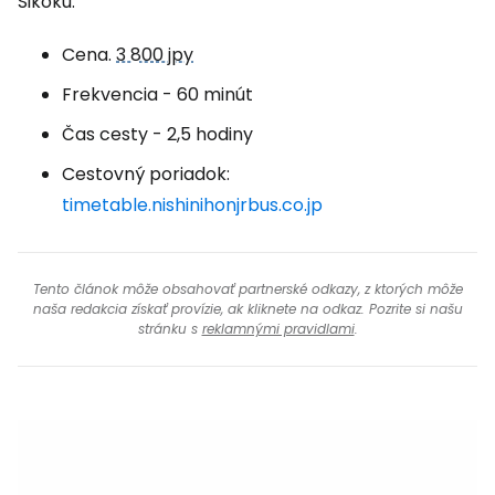
Šikoku.
Cena.
3 800 jpy
Frekvencia - 60 minút
Čas cesty - 2,5 hodiny
Cestovný poriadok:
timetable.nishinihonjrbus.co.jp
Tento článok môže obsahovať partnerské odkazy, z ktorých môže
naša redakcia získať provízie, ak kliknete na odkaz. Pozrite si našu
stránku s
reklamnými pravidlami
.