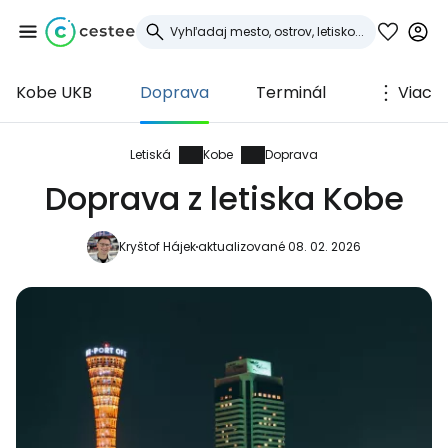
Kobe UKB
Doprava
Terminál
Viac
Prihláste sa do
služby Cestee
Letiská
Kobe
Doprava
Doprava z letiska Kobe
... celosvetovej komunity cestovateľov
Kryštof Hájek
aktualizované 08. 02. 2026
Pokračovať so službou Google
Pokračovať na Facebooku
Pokračovať s e-mailom