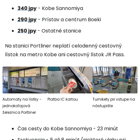
340 jpy
- Kobe Sannomiya
290 jpy
- Prístav a centrum Boeki
250 jpy
- Ostatné stanice
Na stanici Portliner neplatí celodenný cestovný
lístok na metro Kobe ani cestovný lístok JR Pass.
Automaty na lístky -
Platba IC kartou
Turnikety pri vstupe na
jednokoľajová
nástupište
železnica Portliner
Čas cesty do Kobe Sannomiya - 23 minút
Frekvencia - 5 až 8 minút (niektoré vlaky pri