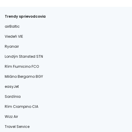
Trendy sprievodcovia
airBaltic
Viedeň VIE
Ryanair
Londýn Stansted STN
Rím Fiumicino FCO
Miláno Bergamo BGY
easyJet
Sardínia
Rím Ciampino CIA
Wizz Air
Travel Service