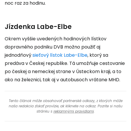
noc raz za hodinu.
Jízdenka Labe-Elbe
Okrem vyššie uvedených hodinových lístkov
dopravného podniku DVB možno použiť aj
jednodňový
sieťový lístok
Labe-Elbe
, ktorý sa
predáva v Českej republike. Tá umožňuje cestovanie
po českej a nemeckej strane v Ústeckom kraji, a to
ako na železnici, tak aj v autobusoch vrátane MHD.
Tento článok môže obsahovať partnerské odkazy, z ktorých môže
naša redakcia získať provízie, ak kliknete na odkaz. Pozrite si našu
stránku s
reklamnými pravidlami
.