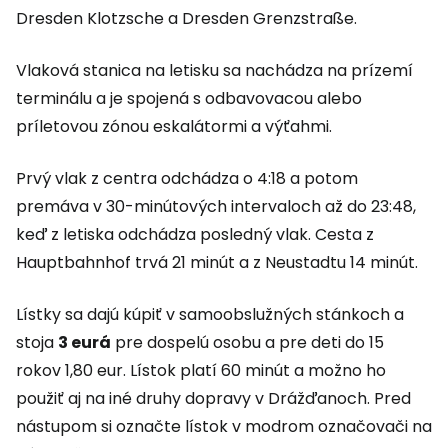
Dresden Klotzsche a Dresden Grenzstraße.
Vlaková stanica na letisku sa nachádza na prízemí
terminálu a je spojená s odbavovacou alebo
príletovou zónou eskalátormi a výťahmi.
Prvý vlak z centra odchádza o 4:18 a potom
premáva v 30-minútových intervaloch až do 23:48,
keď z letiska odchádza posledný vlak. Cesta z
Hauptbahnhof trvá 21 minút a z Neustadtu 14 minút.
Lístky sa dajú kúpiť v samoobslužných stánkoch a
stoja
3 eurá
pre dospelú osobu a pre deti do 15
rokov 1,80 eur. Lístok platí 60 minút a možno ho
použiť aj na iné druhy dopravy v Drážďanoch. Pred
nástupom si označte lístok v modrom označovači na