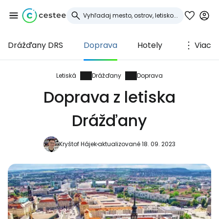
Drážďany DRS
Doprava
Hotely
Viac
Prihláste sa do
služby Cestee
Letiská
Drážďany
Doprava
Doprava z letiska
... celosvetovej komunity cestovateľov
Drážďany
Pokračovať so službou Google
Kryštof Hájek
aktualizované 18. 09. 2023
Pokračovať na Facebooku
Pokračovať s e-mailom