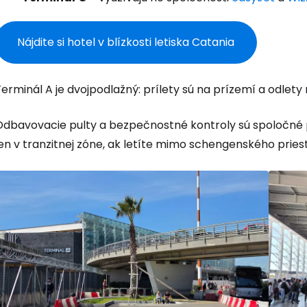
Nájdite si hotel v blízkosti letiska Catania
erminál A je dvojpodlažný: prílety sú na prízemí a odlet
Odbavovacie pulty a bezpečnostné kontroly sú spoločné p
en v tranzitnej zóne, ak letíte mimo schengenského pries
Prihláste sa
Cestee
... celosvetovej komunity cestovate