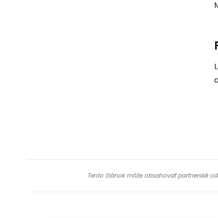
M
L
a
Tento článok môže obsahovať partnerské odkaz