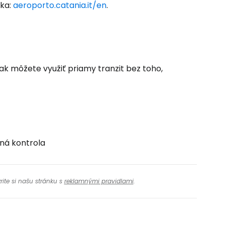
ska:
aeroporto.catania.it/en
.
tak môžete využiť priamy tranzit bez toho,
ná kontrola
rite si našu stránku s
reklamnými pravidlami
.