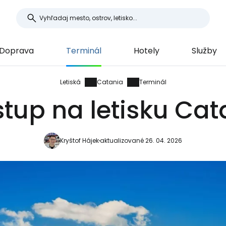
Doprava
Terminál
Hotely
Služby
Letiská
Catania
Terminál
stup na letisku Cat
Kryštof Hájek
aktualizované 26. 04. 2026