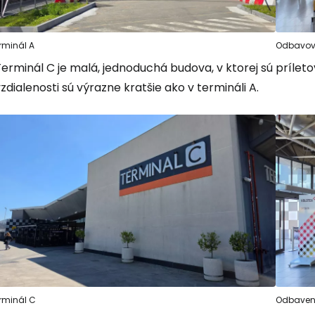
Pokrač
rminál A
Odbavova
erminál C je malá, jednoduchá budova, v ktorej sú prílet
Pokr
zdialenosti sú výrazne kratšie ako v termináli A.
Pokr
rminál C
Odbaveni