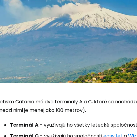
Letisko Catania má dva terminály A a C, ktoré sa nachádz
medzi nimi je menej ako 100 metrov).
Terminál
A
- využívajú ho všetky letecké spoločnost
Terminál
C
- využívajú ho spoločnosti
easyJet
a
Wiz