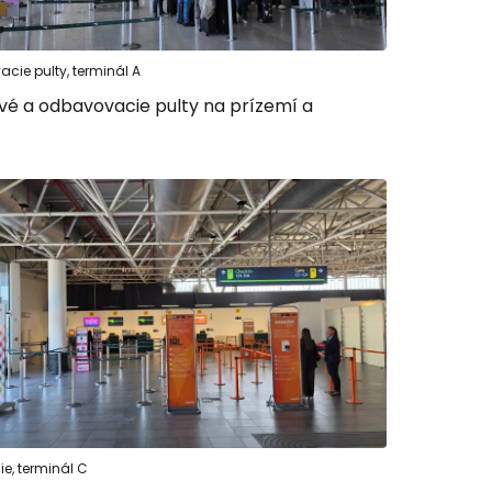
ovať so službou Google
cie pulty, terminál A
ové a odbavovacie pulty na prízemí a
ačovať na Facebooku
ačovať s e-mailom
e, terminál C