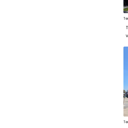
Te
T
v
Te