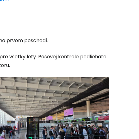
y na prvom poschodí.
re všetky lety. Pasovej kontrole podliehate
toru.
 do služby
ľov