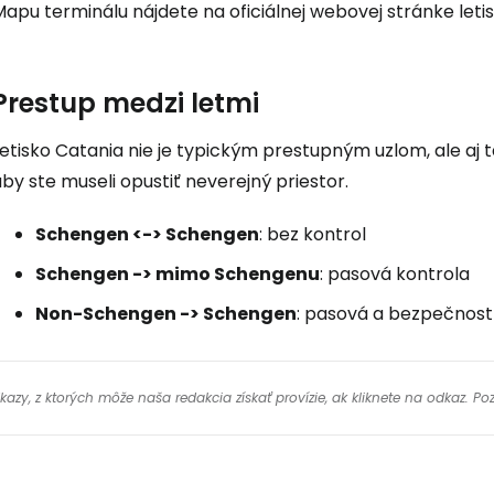
apu terminálu nájdete na oficiálnej webovej stránke leti
Prestup medzi letmi
etisko Catania nie je typickým prestupným uzlom, ale aj 
by ste museli opustiť neverejný priestor.
Schengen <-> Schengen
: bez kontrol
Schengen -> mimo Schengenu
: pasová kontrola
Non-Schengen -> Schengen
: pasová a bezpečnost
y, z ktorých môže naša redakcia získať provízie, ak kliknete na odkaz. Poz