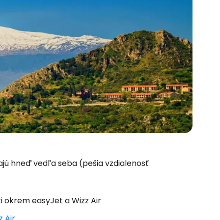
ajú hneď vedľa seba (pešia vzdialenosť
i okrem easyJet a Wizz Air
z Air