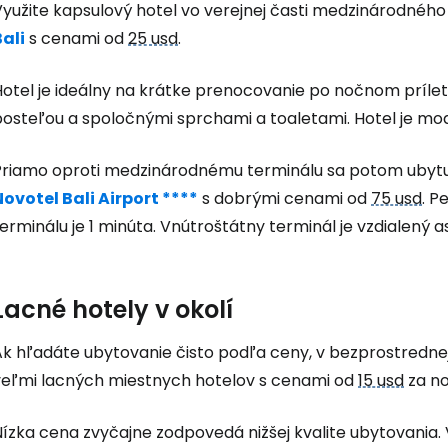
Využite kapsulový hotel vo verejnej časti medzinárodnéh
Bali
s cenami od
25 usd
.
otel je ideálny na krátke prenocovanie po nočnom prílete
posteľou a spoločnými sprchami a toaletami. Hotel je mod
Prihláste sa
Priamo oproti medzinárodnému terminálu sa potom ubytuj
Cestee
Novotel Bali Airport ****
s dobrými cenami od
75 usd
. P
erminálu je 1 minúta. Vnútroštátny terminál je vzdialený a
... celosvetovej komunity cestovate
Lacné hotely v okolí
Pokrač
k hľadáte ubytovanie čisto podľa ceny, v bezprostrednej 
veľmi lacných miestnych hotelov s cenami od
15 usd
za no
Pokr
Nízka cena zvyčajne zodpovedá nižšej kvalite ubytovania