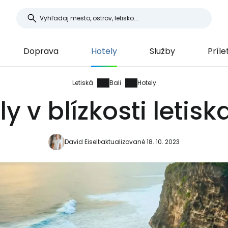
Doprava
Hotely
Služby
Príle
Letiská
Bali
Hotely
y v blízkosti letisk
David Eiselt
aktualizované 18. 10. 2023