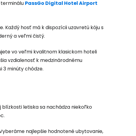
o terminálu
PassGo Digital Hotel Airport
. Každý hosť má k dispozícii uzavretú kóju s
erný a veľmi čistý.
 do služby
ete vo veľmi kvalitnom klasickom hoteli
ešia vzdialenosť k medzinárodnému
si 3 minúty chôdze.
ľov
ovať so službou Google
blízkosti letiska sa nachádza niekoľko
c.
ačovať na Facebooku
. Vyberáme najlepšie hodnotené ubytovanie,