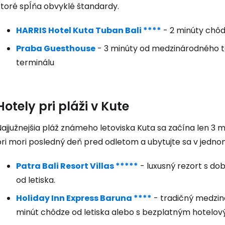
ktoré spĺňa obvyklé štandardy.
Pokr
HARRIS Hotel Kuta Tuban Bali ****
- 2 minúty chôd
Praba Guesthouse
- 3 minúty od medzinárodného t
terminálu
Hotely pri pláži v Kute
ajjužnejšia pláž známeho letoviska Kuta sa začína len 3 m
ri mori posledný deň pred odletom a ubytujte sa v jednom 
Patra Bali Resort Villas *****
- luxusný rezort s d
od letiska.
Holiday Inn Express Baruna ****
- tradičný medzin
minút chôdze od letiska alebo s bezplatným hotelo