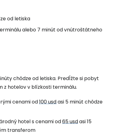
ačovať s e-mailom
ze od letiska
erminálu alebo 7 minút od vnútroštátneho
inúty chôdze od letiska. Predĺžte si pobyt
z hotelov v blízkosti terminálu.
obrými cenami od
100 usd
asi 5 minút chôdze
árodný hotel s cenami od
65 usd
asi 15
vým transferom