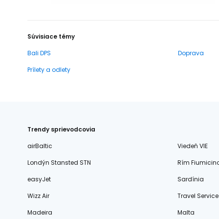
Súvisiace témy
Bali DPS
Doprava
Prílety a odlety
Trendy sprievodcovia
airBaltic
Viedeň VIE
Londýn Stansted STN
Rím Fiumicin
easyJet
Sardínia
Wizz Air
Travel Service
Madeira
Malta