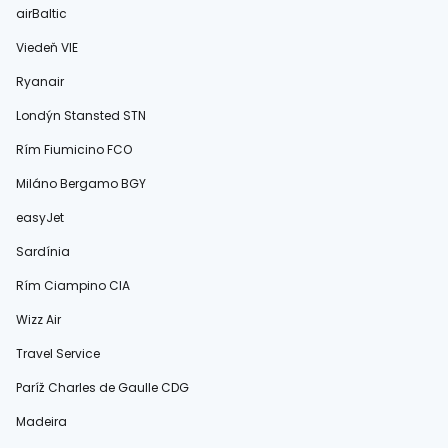
airBaltic
Viedeň VIE
Ryanair
Londýn Stansted STN
Rím Fiumicino FCO
Miláno Bergamo BGY
easyJet
Sardínia
Rím Ciampino CIA
Wizz Air
Travel Service
Paríž Charles de Gaulle CDG
Madeira