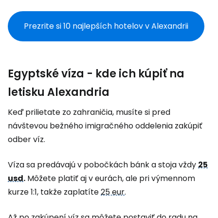
Prezrite si 10 najlepších hotelov v Alexandrii
Egyptské víza - kde ich kúpiť na
letisku Alexandria
Keď prilietate zo zahraničia, musíte si pred
návštevou bežného imigračného oddelenia zakúpiť
odber víz.
Víza sa predávajú v pobočkách bánk a stoja vždy
25
usd
.
Môžete platiť aj v eurách, ale pri výmennom
kurze 1:1, takže zaplatíte
25 eur
.
Až po zakúpení víz sa môžete postaviť do radu na