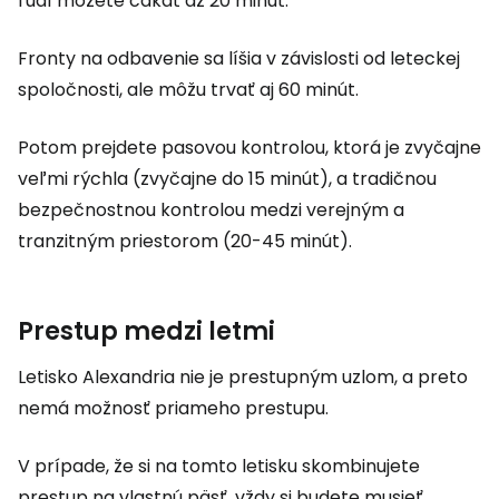
ľudí môžete čakať až 20 minút.
Fronty na odbavenie sa líšia v závislosti od leteckej
spoločnosti, ale môžu trvať aj 60 minút.
Potom prejdete pasovou kontrolou, ktorá je zvyčajne
veľmi rýchla (zvyčajne do 15 minút), a tradičnou
bezpečnostnou kontrolou medzi verejným a
tranzitným priestorom (20-45 minút).
Prestup medzi letmi
Letisko Alexandria nie je prestupným uzlom, a preto
nemá možnosť priameho prestupu.
V prípade, že si na tomto letisku skombinujete
prestup na vlastnú päsť, vždy si budete musieť