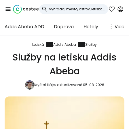
Addis Abeba ADD
Doprava
Hotely
Viac
Prihláste sa do
služby Cestee
Letiská
Addis Abeba
Služby
Služby na letisku Addis
... celosvetovej komunity cestovateľov
Abeba
Pokračovať so službou Google
Kryštof Hájek
aktualizované 05. 08. 2026
Pokračovať na Facebooku
Pokračovať s e-mailom