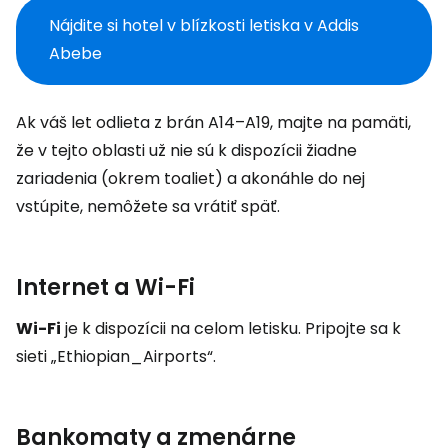
Nájdite si hotel v blízkosti letiska v Addis
Abebe
Ak váš let odlieta z brán A14–A19, majte na pamäti,
že v tejto oblasti už nie sú k dispozícii žiadne
zariadenia (okrem toaliet) a akonáhle do nej
vstúpite, nemôžete sa vrátiť späť.
Internet a Wi-Fi
Wi-Fi
je k dispozícii na celom letisku. Pripojte sa k
sieti „Ethiopian_Airports“.
Bankomaty a zmenárne