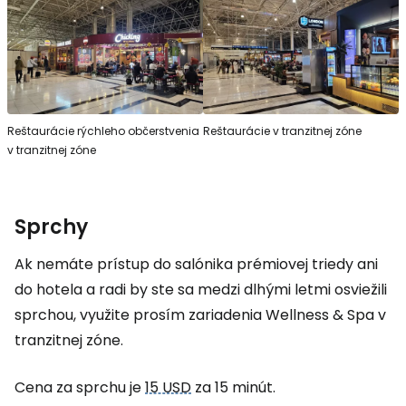
Reštaurácie rýchleho občerstvenia
Reštaurácie v tranzitnej zóne
v tranzitnej zóne
Sprchy
Ak nemáte prístup do salónika prémiovej triedy ani
do hotela a radi by ste sa medzi dlhými letmi osviežili
sprchou, využite prosím zariadenia Wellness & Spa v
tranzitnej zóne.
Cena za sprchu je
15 USD
za 15 minút.