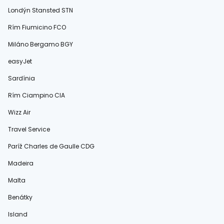
Londýn Stansted STN
Rím Fiumicino FCO
Miláno Bergamo BGY
easyJet
Sardínia
Rím Ciampino CIA
Wizz Air
Travel Service
Paríž Charles de Gaulle CDG
Madeira
Malta
Benátky
Island