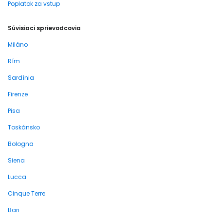
Poplatok za vstup
Súvisiaci sprievodcovia
Miláno
Rím
Sardínia
Firenze
Pisa
Toskánsko
Bologna
Siena
Lucca
Cinque Terre
Bari