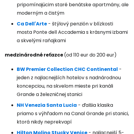
pripomínajúcim staré benátske apartmány, ale
moderným a čistým
Ca Dell'Arte
- štýlový penzión v blízkosti
mosta Ponte dell Accademia s krásnymi izbami
a skvelými raňajkami
medzinárodné reťazce
(od 110 eur do 200 eur)
BW Premier Collection CHC Continental
-
jeden z najlacnejších hotelov s nadnárodnou
koncepciou, na skvelom mieste pri kanáli
Grande a železničnej stanici
NH Venezia Santa Lucia
- ďalšia klasika
priamo s výhľadom na Canal Grande pri stanici,
ktorá nikdy neprekvapí
Hilton Molino Stucky Venice
- najlacnejší 5-