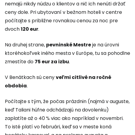
nemajú nikdy núdzu o klientov a nič ich nenúti držať
ceny dole. Pri ubytovaní v bežnom hoteli v centre
počítajte s približne rovnakou cenou za noc pre
dvoch
120 eur
.
Na druhej strane,
pevninské Mestre
je na úrovni
ktoréhokoľvek iného mesta v Európe, tu sa pohodlne
zmestíte do
75 eur za izbu
.
V Benátkach sú ceny
veľmi citlivé na ročné
obdobia
.
Počítajte s tým, že počas prázdnin (najmä v auguste,
keď Taliani húfne odchádzajú na dovolenku)
zaplatíte až o 40 % viac ako napríklad v novembri.
To isté platí vo februári, keď sa v meste koná