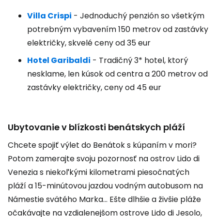
Villa Crispi
- Jednoduchý penzión so všetkým
potrebným vybavením 150 metrov od zastávky
električky, skvelé ceny od 35 eur
Hotel Garibaldi
- Tradičný 3* hotel, ktorý
nesklame, len kúsok od centra a 200 metrov od
zastávky električky, ceny od 45 eur
Ubytovanie v blízkosti benátskych pláží
Chcete spojiť výlet do Benátok s kúpaním v mori?
Potom zamerajte svoju pozornosť na ostrov Lido di
Venezia s niekoľkými kilometrami piesočnatých
pláží a 15-minútovou jazdou vodným autobusom na
Námestie svätého Marka... Ešte dlhšie a živšie pláže
očakávajte na vzdialenejšom ostrove Lido di Jesolo,