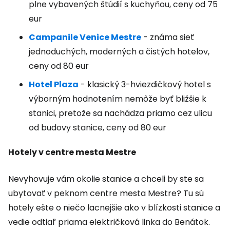
plne vybavených štúdií s kuchyňou, ceny od 75
eur
Campanile Venice Mestre
- známa sieť
jednoduchých, moderných a čistých hotelov,
ceny od 80 eur
Hotel Plaza
- klasický 3-hviezdičkový hotel s
výborným hodnotením nemôže byť bližšie k
stanici, pretože sa nachádza priamo cez ulicu
od budovy stanice, ceny od 80 eur
Hotely v centre mesta Mestre
Nevyhovuje vám okolie stanice a chceli by ste sa
ubytovať v peknom centre mesta Mestre? Tu sú
hotely ešte o niečo lacnejšie ako v blízkosti stanice a
vedie odtiaľ priama električková linka do Benátok.