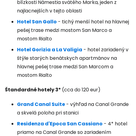
blízkosti Námestia svätého Marka, jeden z
najlacnejších v tejto oblasti
Hotel San Gallo
- tichý menší hotel na hlavnej
pešej trase medzi mostom San Marco a
mostom Rialto
Hotel Gorizia a La Valigia
- hotel zariadený v
štýle starých benátskych apartmánov na
hlavnej pešej trase medzi San Marcom a
mostom Rialto
Štandardné hotely 3*
(cca do 120 eur)
Grand Canal Suite
- výhľad na Canal Grande
a skvelá poloha pri stanici
Residenza d'Epoca San Cassiano
- 4* hotel
priamo na Canal Grande so zariadením