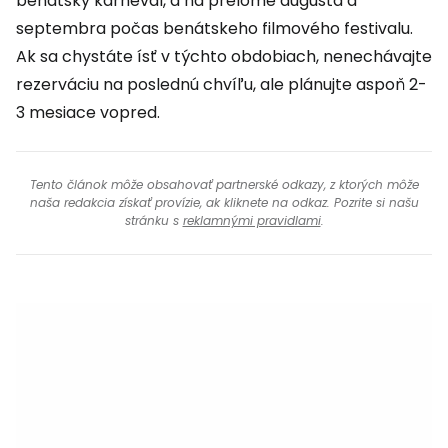
benátsky karneval, a na prelome augusta a
septembra počas benátskeho filmového festivalu.
Ak sa chystáte ísť v týchto obdobiach, nenechávajte
rezerváciu na poslednú chvíľu, ale plánujte aspoň 2-
3 mesiace vopred.
Tento článok môže obsahovať partnerské odkazy, z ktorých môže
naša redakcia získať provízie, ak kliknete na odkaz. Pozrite si našu
stránku s
reklamnými pravidlami
.