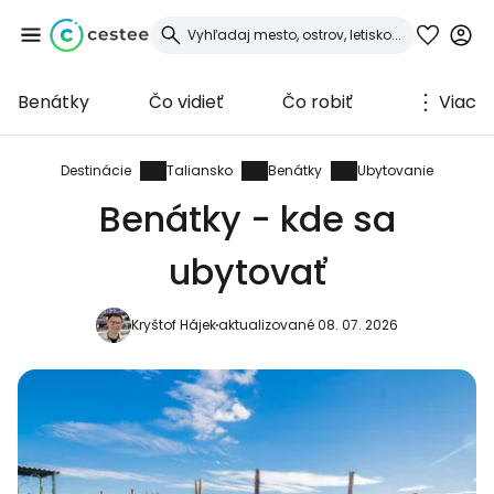
Benátky
Čo vidieť
Čo robiť
Viac
Prihláste sa do
služby Cestee
Destinácie
Taliansko
Benátky
Ubytovanie
Benátky - kde sa
... celosvetovej komunity cestovateľov
ubytovať
Pokračovať so službou Google
Kryštof Hájek
aktualizované 08. 07. 2026
Pokračovať na Facebooku
Pokračovať s e-mailom