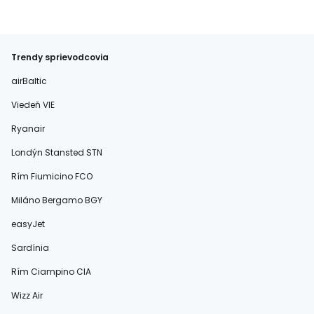
Trendy sprievodcovia
airBaltic
Viedeň VIE
Ryanair
Londýn Stansted STN
Rím Fiumicino FCO
Miláno Bergamo BGY
easyJet
Sardínia
Rím Ciampino CIA
Wizz Air