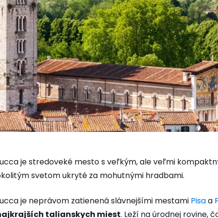
Prihláste sa
Cestee
Lucca je stredoveké mesto s veľkým, ale veľmi kompaktn
okolitým svetom ukryté za mohutnými hradbami.
... celosvetovej komunity cestovate
Lucca je neprávom zatienená slávnejšími mestami
Pisa
a
najkrajších talianskych miest
. Leží na úrodnej rovine,