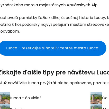
Pokrač
Tyrhénskeho mora a majestátnych Apuánskych Álp.
achovalé pamiatky ťažia z dlhej úspešnej histórie Luccy,
Pokr
patrila k hospodársky najvyspelejším mestám stredoveke
hodvábom.
Pokr
Lucca - rezervujte si hotel v centre mesta Lucca
Získajte ďalšie tipy pre návštevu Luc
i už navštívite Lucca prvýkrát alebo opakovane, pozrite s
Lucca - čo vidieť
Čo 