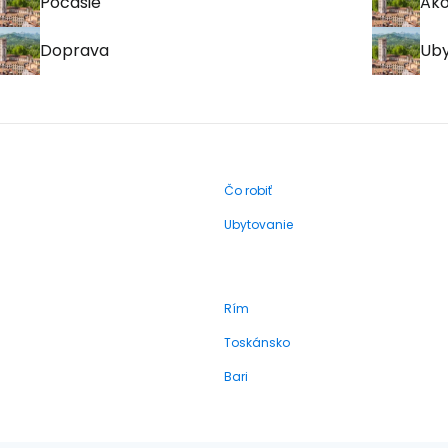
Počasie
Ako
Doprava
Uby
Čo robiť
Ubytovanie
Rím
Toskánsko
Bari