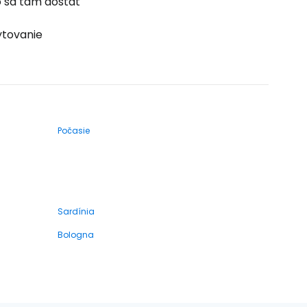
 sa tam dostať
tovanie
Počasie
Sardínia
Bologna