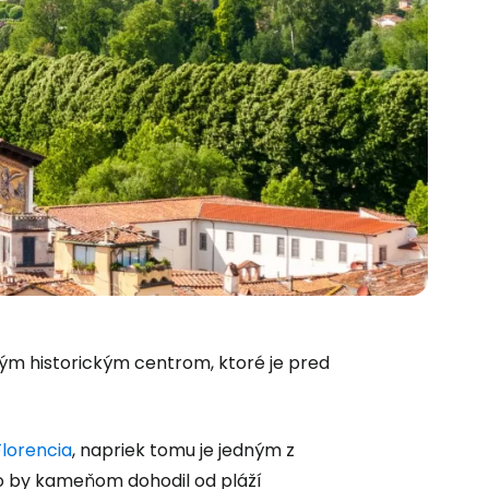
 do služby
ým historickým centrom, ktoré je pred
ľov
Florencia
, napriek tomu je jedným z
 čo by kameňom dohodil od pláží