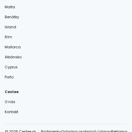
Malta
Benátky
Island
Rím
Mallorca
Albánsko
Cyprus
Porto
Cestee
O nás
Kontakt
© 2026 Cestee.sk
Podmienky
Ochrana osobných údajov
Reklama