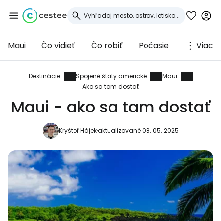
Maui
Čo vidieť
Čo robiť
Počasie
Viac
Prihláste sa do
služby Cestee
Destinácie
Spojené štáty americké
Maui
Ako sa tam dostať
... celosvetovej komunity cestovateľov
Maui - ako sa tam dostať
Kryštof Hájek
aktualizované 08. 05. 2025
Pokračovať so službou Google
Pokračovať na Facebooku
Pokračovať s e-mailom