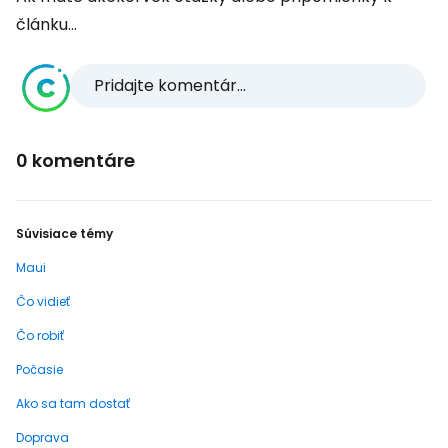
článku...
Pridajte komentár...
0 komentáre
Súvisiace témy
Maui
Čo vidieť
Čo robiť
Počasie
Ako sa tam dostať
Doprava