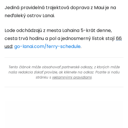
Jediná pravidelná trajektová doprava z Maui je na
neďaleký ostrov Lanai.
Lode odchádzajú z mesta Lahaina 5-krát denne,
cesta trvá hodinu a pol a jednosmerný lístok stojí
66
usd
:
go-lanai.com/ferry-schedule
.
Tento článok môže obsahovať partnerské odkazy, z ktorých môže
naša redakcia získať provízie, ak kliknete na odkaz. Pozrite si našu
stránku s
reklamnými pravidlami
.