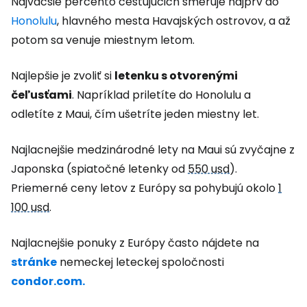
Najväčšie percento cestujúcich smeruje najprv do
Honolulu
, hlavného mesta Havajských ostrovov, a až
potom sa venuje miestnym letom.
Najlepšie je zvoliť si
letenku s otvorenými
čeľusťami
. Napríklad priletíte do Honolulu a
odletíte z Maui, čím ušetríte jeden miestny let.
Najlacnejšie medzinárodné lety na Maui sú zvyčajne z
Japonska (spiatočné letenky od
550 usd
).
Priemerné ceny letov z Európy sa pohybujú okolo
1
100 usd
.
Najlacnejšie ponuky z Európy často nájdete na
stránke
nemeckej leteckej spoločnosti
condor.com.