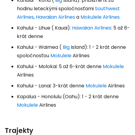
Kahului - Kona (
Big
Island): približne 1x za
hodinu leteckými spoločnosťami
Southwest
Airlines
,
Hawaiian Airlines
a
Mokulele Airlines.
Kahului - Lihue ( Kauai):
Hawaiian Airlines
: 5 až 6-
krát denne
Kahului - Waimea (
Big
Island): 1 - 2 krát denne
spoločnosťou
Mokulele
Airlines
Kahului - Molokai: 5 až 6-krát denne
Mokulele
Airlines
Kahului - Lanai: 3-krát denne
Mokulele
Airlines
Kapalua - Honolulu (Oahu): 1 - 2 krát denne
Mokulele
Airlines
Trajekty