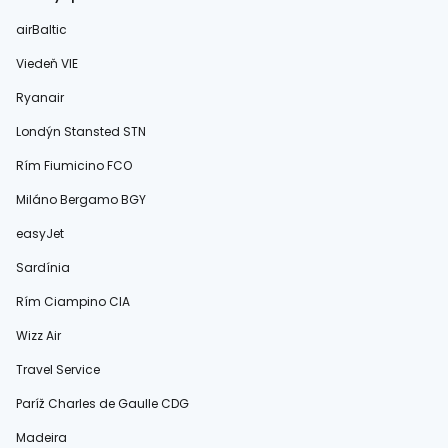
airBaltic
Viedeň VIE
Ryanair
Londýn Stansted STN
Rím Fiumicino FCO
Miláno Bergamo BGY
easyJet
Sardínia
Rím Ciampino CIA
Wizz Air
Travel Service
Paríž Charles de Gaulle CDG
Madeira