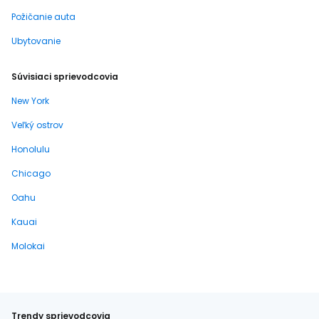
Požičanie auta
Ubytovanie
Súvisiaci sprievodcovia
New York
Veľký ostrov
Honolulu
Chicago
Oahu
Kauai
Molokai
Trendy sprievodcovia