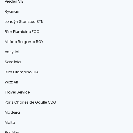
Viedeň VIE
Ryanair
Londýn Stansted STN
Rím Fiumicino FCO
Miláno Bergamo BGY
easyJet
Sardínia
Rím Ciampino CIA
Wizz Air
Travel Service
Paríž Charles de Gaulle CDG
Madeira
Malta
Benátky