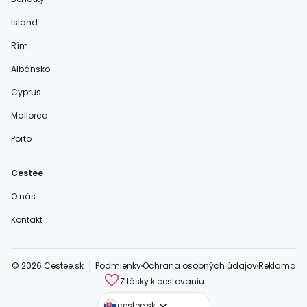
Island
Rím
Albánsko
Cyprus
Mallorca
Porto
Cestee
O nás
Kontakt
© 2026 Cestee.sk
Podmienky
Ochrana osobných údajov
Reklama
Z lásky k cestovaniu
cestee.com
cestee.sk