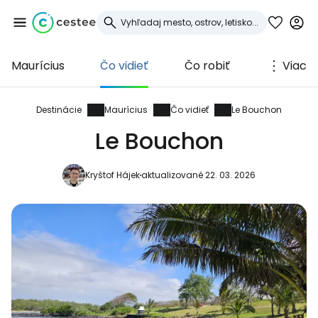
Maurícius
Čo vidieť
Čo robiť
Viac
Prihláste sa do
služby Cestee
Destinácie
Maurícius
Čo vidieť
Le Bouchon
Le Bouchon
... celosvetovej komunity cestovateľov
Kryštof Hájek
aktualizované 22. 03. 2026
Pokračovať so službou Google
Pokračovať na Facebooku
Pokračovať s e-mailom