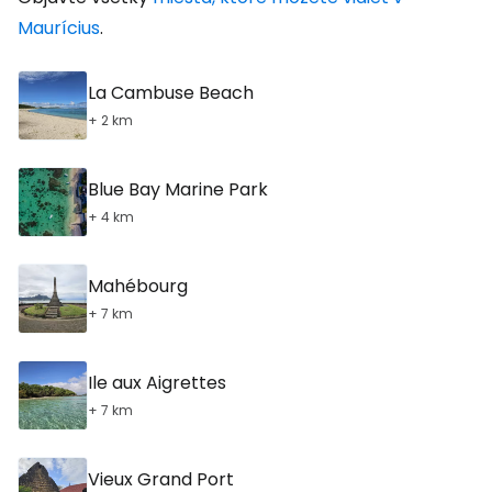
Maurícius
.
La Cambuse Beach
+ 2 km
Blue Bay Marine Park
+ 4 km
Mahébourg
+ 7 km
Ile aux Aigrettes
+ 7 km
Vieux Grand Port