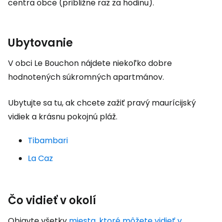
centra obce (približne raz za hodinu).
Ubytovanie
V obci Le Bouchon nájdete niekoľko dobre
hodnotených súkromných apartmánov.
Ubytujte sa tu, ak chcete zažiť pravý maurícijský
vidiek a krásnu pokojnú pláž.
Tibambari
La Caz
Čo vidieť v okolí
Objavte všetky
miesta, ktoré môžete vidieť v