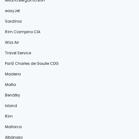
Miláno Bergamo BGY
easyJet
Sardínia
Rím Ciampino CIA
Wizz Air
Travel Service
Paríž Charles de Gaulle CDG
Madeira
Malta
Benátky
Island
Rím
Mallorca
Albánsko