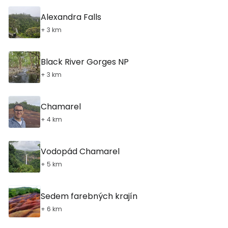
Alexandra Falls
+ 3 km
Black River Gorges NP
+ 3 km
Chamarel
+ 4 km
Vodopád Chamarel
+ 5 km
Sedem farebných krajín
+ 6 km