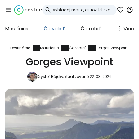
Maurícius
Čo vidieť
Čo robiť
Viac
Prihláste sa do
služby Cestee
Destinácie
Maurícius
Čo vidieť
Gorges Viewpoint
Gorges Viewpoint
... celosvetovej komunity cestovateľov
Kryštof Hájek
aktualizované 22. 03. 2026
Pokračovať so službou Google
Pokračovať na Facebooku
Pokračovať s e-mailom