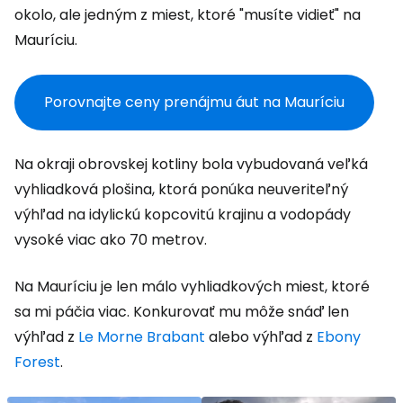
okolo, ale jedným z miest, ktoré "musíte vidieť" na
Mauríciu.
Porovnajte ceny prenájmu áut na Mauríciu
Na okraji obrovskej kotliny bola vybudovaná veľká
vyhliadková plošina, ktorá ponúka neuveriteľný
výhľad na idylickú kopcovitú krajinu a vodopády
vysoké viac ako 70 metrov.
Na Mauríciu je len málo vyhliadkových miest, ktoré
sa mi páčia viac. Konkurovať mu môže snáď len
výhľad z
Le Morne Brabant
alebo výhľad z
Ebony
Forest
.