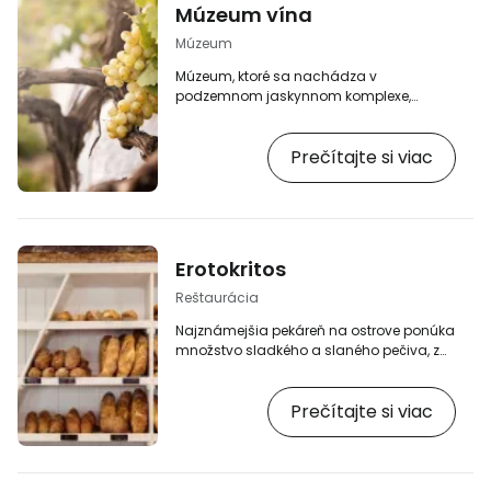
Múzeum vína
Múzeum
Múzeum, ktoré sa nachádza v
podzemnom jaskynnom komplexe,
oboznamuje návštevníkov so
zaujímavou históriou vinárstva na
Prečítajte si viac
ostrove. Súčasťou prehliadky je aj
ochutnávka vynikajúcich miestnych vín:
http://www.santoriniwinemuseum.com/en/the
wine-museum.
Erotokritos
Reštaurácia
Najznámejšia pekáreň na ostrove ponúka
množstvo sladkého a slaného pečiva, z
ktorého sa vám budú zbiehať slinky. Hoci
nepatrí k najlacnejším, návšteva
Prečítajte si viac
obchodu v Karterádose sa oplatí:
www.erotokritos-santorini.gr/en/.