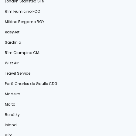
Londýn Stansted STN
Rím Fiumicino FCO
Miláno Bergamo BGY
easyJet
Sardínia
Rím Ciampino CIA
Wizz Air
Travel Service
Paríž Charles de Gaulle CDG
Madeira
Malta
Benátky
Island
Rím