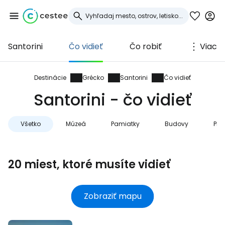
Santorini
Čo vidieť
Čo robiť
Viac
Prihláste sa do
služby Cestee
Destinácie
Grécko
Santorini
Čo vidieť
Santorini - čo vidieť
... celosvetovej komunity cestovateľov
Všetko
Múzeá
Pamiatky
Budovy
Plá
Pokračovať so službou Google
20 miest, ktoré musíte vidieť
Pokračovať na Facebooku
Zobraziť mapu
Pokračovať s e-mailom