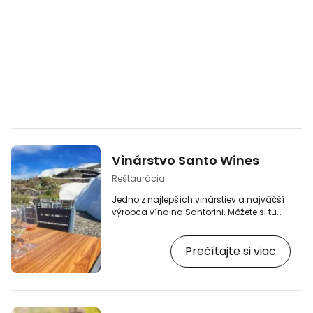
Vinárstvo Santo Wines
Reštaurácia
Jedno z najlepších vinárstiev a najväčší
výrobca vína na Santorini. Môžete si tu
vychutnať víno s krásnym výhľadom na
útesy a potom nakúpiť v miestnom dobre
Prečítajte si viac
zásobenom obchode:
www.santowines.gr/en/.