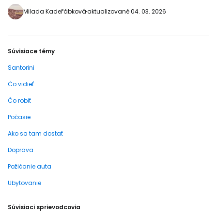
Milada Kadeřábková
aktualizované 04. 03. 2026
Súvisiace témy
Santorini
Čo vidieť
Čo robiť
Počasie
Ako sa tam dostať
Doprava
Požičanie auta
Ubytovanie
Súvisiaci sprievodcovia