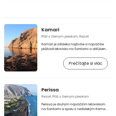
Kamari
Pláž s čiernym pieskom, Rezort
Kamari je zďaleka najživšie a najväčšie
plážové letovisko na Santorini a obľúbené
miesto na kúpanie. Leží pod 360 metrov
vysokým kopcom Mesa Vouno, ktorý tvorí
Prečítajte si viac
peknú kulisu inak rovinatému pobrežiu.
[btn "Najlepšie plážové letoviská na
Santorini"
https://www.booking.com/beach/region/gr/sa
label=p-santorini-kamari] Mesto pôsobí
na prvý pohľad pokojným, takmer
Perissa
ospalým dojmom. Väčšina budov sú tu
nízke, typické kykladské domčeky, ale…
Rezort, Pláž s čiernym pieskom
Perissa je druhým najväčším letoviskom
na Santorini a spolu s neďalekým Kamari
jediným skutočným plážovým letoviskom