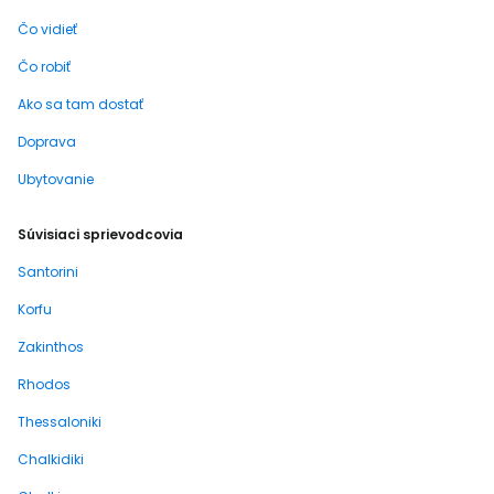
Čo vidieť
Čo robiť
Ako sa tam dostať
Doprava
Ubytovanie
Súvisiaci sprievodcovia
Santorini
Korfu
Zakinthos
Rhodos
Thessaloniki
Chalkidiki