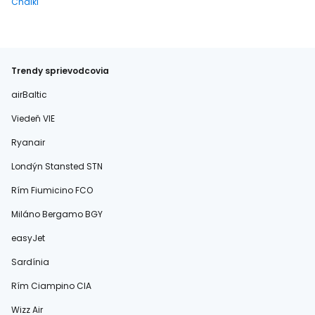
Chalki
Trendy sprievodcovia
airBaltic
Viedeň VIE
Ryanair
Londýn Stansted STN
Rím Fiumicino FCO
Miláno Bergamo BGY
easyJet
Sardínia
Rím Ciampino CIA
Wizz Air