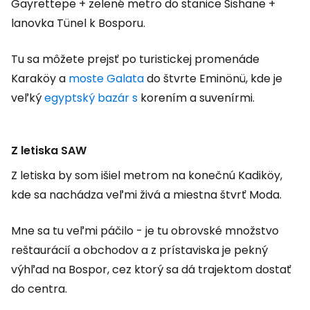
Gayrettepe + zelené metro do stanice Sishane +
lanovka Tünel k Bosporu.
Tu sa môžete prejsť po turistickej promenáde
Karaköy a
moste Galata
do štvrte Eminönü, kde je
veľký
egyptský bazár s
korením a suvenírmi.
Z letiska SAW
Z letiska by som išiel metrom na konečnú Kadiköy,
kde sa nachádza veľmi živá a miestna štvrť Moda.
Mne sa tu veľmi páčilo - je tu obrovské množstvo
reštaurácií a obchodov a z prístaviska je pekný
výhľad na Bospor, cez ktorý sa dá trajektom dostať
do centra.