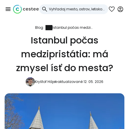
Blog
Istanbul počas medzipristátia: má zmysel ísť do mesta?
Prihláste sa do
Istanbul počas
služby Cestee
medzipristátia: má
... celosvetovej komunity cestovateľov
zmysel ísť do mesta?
Pokračovať so službou Google
Kryštof Hájek
aktualizované 12. 05. 2026
Pokračovať na Facebooku
Pokračovať s e-mailom