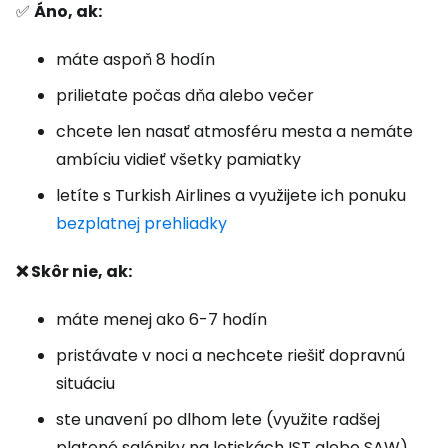
✅
Áno, ak:
máte aspoň 8 hodín
prilietate počas dňa alebo večer
chcete len nasať atmosféru mesta a nemáte
ambíciu vidieť všetky pamiatky
letíte s Turkish Airlines a využijete ich ponuku
bezplatnej prehliadky
❌ Skôr nie, ak:
máte menej ako 6-7 hodín
pristávate v noci a nechcete riešiť dopravnú
situáciu
ste unavení po dlhom lete (využite radšej
platené salóniky na letiskách IST alebo SAW)