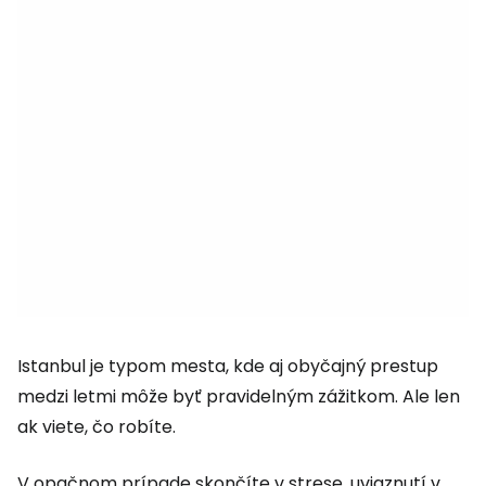
Istanbul je typom mesta, kde aj obyčajný prestup
medzi letmi môže byť pravidelným zážitkom. Ale len
ak viete, čo robíte.
V opačnom prípade skončíte v strese, uviaznutí v