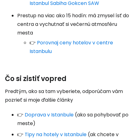
Istanbul Sabiha Gokcen SAW
Prestup na viac ako 15 hodín: má zmysel ísť do
centra a vychutnať si večernú atmosféru
mesta
👉
Porovnaj ceny hotelov v centre
Istanbulu
Čo si zistiť vopred
Predtým, ako sa tam vyberiete, odporúčam vám
pozrieť si moje ďalšie články
👉
Doprava v Istanbule
(ako sa pohybovať po
meste)
👉
Tipy na hotely v Istanbule
(ak chcete v