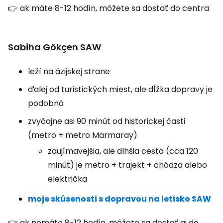
👉 ak máte 8-12 hodín, môžete sa dostať do centra
Sabiha Gökçen SAW
leží na ázijskej strane
ďalej od turistických miest, ale dĺžka dopravy je
podobná
zvyčajne asi 90 minút od historickej časti
(metro + metro Marmaray)
zaujímavejšia, ale dlhšia cesta (cca 120
minút) je metro + trajekt + chôdza alebo
električka
moje skúsenosti s dopravou na letisko SAW
👉 ak nemáte 8-12 hodín, môžete sa dostať aj do