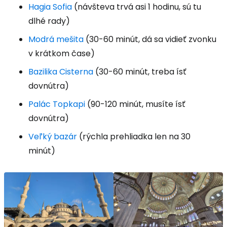
Hagia Sofia
(návšteva trvá asi 1 hodinu, sú tu
dlhé rady)
Modrá mešita
(30-60 minút, dá sa vidieť zvonku
v krátkom čase)
Bazilika Cisterna
(30-60 minút, treba ísť
dovnútra)
Palác Topkapi
(90-120 minút, musíte ísť
dovnútra)
Veľký bazár
(rýchla prehliadka len na 30
minút)