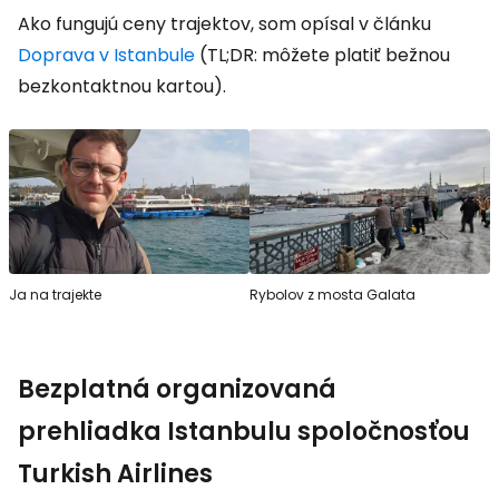
Ako fungujú ceny trajektov, som opísal v článku
Doprava v Istanbule
(TL;DR: môžete platiť bežnou
bezkontaktnou kartou).
Ja na trajekte
Rybolov z mosta Galata
Bezplatná organizovaná
prehliadka Istanbulu spoločnosťou
Turkish Airlines