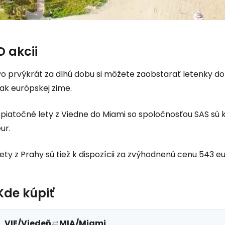
O akcii
o prvýkrát za dlhú dobu si môžete zaobstarať letenky do 
ak európskej zime.
piatočné lety z Viedne do Miami so spoločnosťou SAS sú k 
ur.
ety z Prahy sú tiež k dispozícii za zvýhodnenú cenu 543 e
Kde kúpiť
Prihláste sa
VIE/Viedeň
MIA/Miami