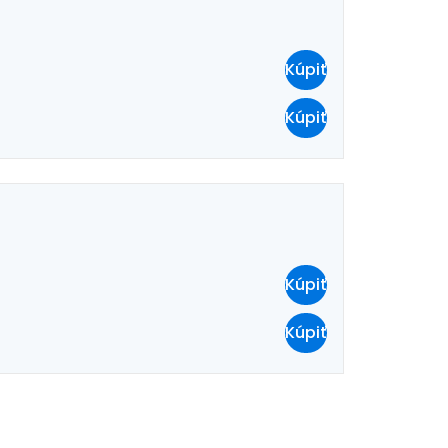
Kúpiť
ľov
Kúpiť
ovať so službou Google
ačovať na Facebooku
Kúpiť
ačovať s e-mailom
Kúpiť