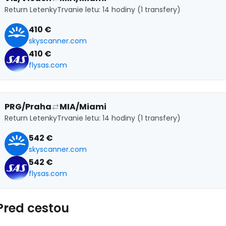
Cestee
Return Letenky
Trvanie letu: 14 hodiny (1 transfery)
410 €
skyscanner.com
... celosvetovej komunity cestovate
410 €
flysas.com
Pokrač
PRG/Praha
MIA/Miami
Pokr
Return Letenky
Trvanie letu: 14 hodiny (1 transfery)
542 €
skyscanner.com
Pokr
542 €
flysas.com
Pred cestou