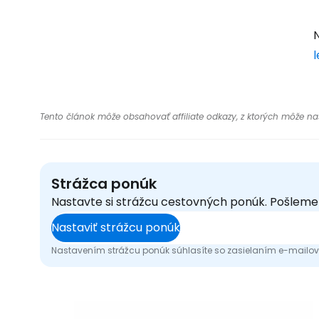
N
l
Tento článok môže obsahovať affiliate odkazy, z ktorých môže naša
Strážca ponúk
Nastavte si strážcu cestovných ponúk. Pošlem
Nastaviť strážcu ponúk
Nastavením strážcu ponúk súhlasíte so zasielaním e-mailový