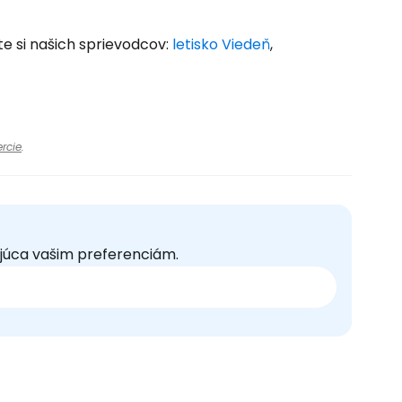
te si našich sprievodcov:
letisko Viedeň
,
rcie
.
júca vašim preferenciám.