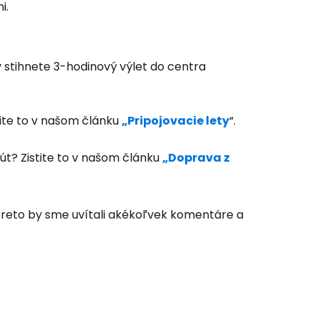
i.
 stihnete 3-hodinový výlet do centra
tite to v našom článku
„Pripojovacie lety
“.
út? Zistite to v našom článku
„Doprava z
, preto by sme uvítali akékoľvek komentáre a