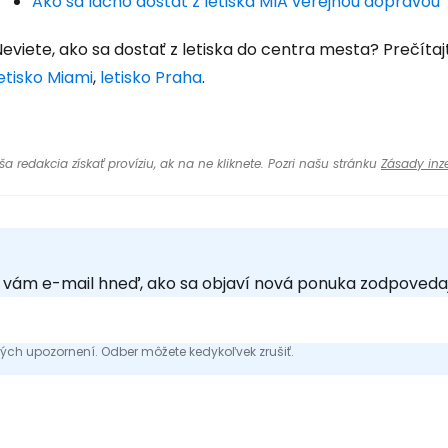
Ako sa lacno dostať z letiska MIA verejnou dopravou
eviete, ako sa dostať z letiska do centra mesta? Prečítaj
etisko Miami
,
letisko Praha
.
 redakcia získať províziu, ak na ne kliknete. Pozri našu stránku
Zásady inze
e vám e-mail hneď, ako sa objaví nová ponuka zodpoveda
ch upozornení. Odber môžete kedykoľvek zrušiť.