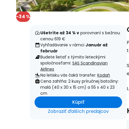
-34 %
Ušetríte až 34 % v
porovnaní s bežnou
cenou 619 €
P
Vyhľadávanie v rámci
Január až
t
február
Budete lietať s týmito leteckými
spoločnosťami:
SAS Scandinavian
S
Airlines
e
Na letisku vás čaká transfer:
Kodaň
Cena zahŕňa: 2 kusy príručnej batožiny:
malá (40 x 30 x 15 cm) a 55 x 40 x 23
L
cm
Kúpiť
Zobraziť ďalších predajcov