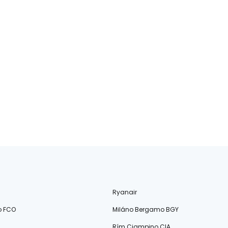
Ryanair
o FCO
Miláno Bergamo BGY
Rím Ciampino CIA