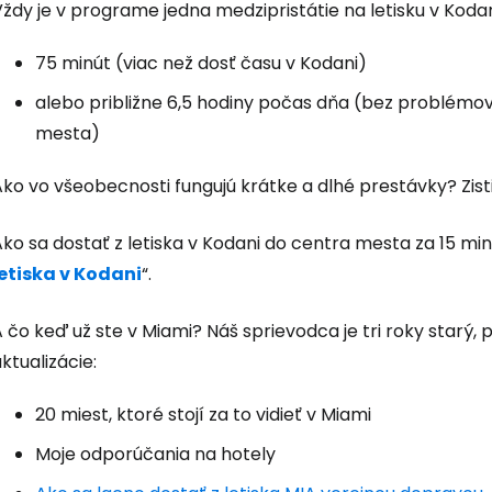
ždy je v programe jedna medzipristátie na letisku v Kodan
75 minút (viac než dosť času v Kodani)
alebo približne 6,5 hodiny počas dňa (bez problémov
mesta)
Ako vo všeobecnosti fungujú krátke a dlhé prestávky? Zis
ko sa dostať z letiska v Kodani do centra mesta za 15 min
letiska v Kodani
“.
 čo keď už ste v Miami? Náš sprievodca je tri roky starý
ktualizácie:
20 miest, ktoré stojí za to vidieť v Miami
Moje odporúčania na hotely