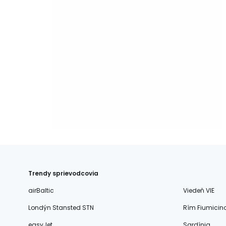
Trendy sprievodcovia
airBaltic
Viedeň VIE
Londýn Stansted STN
Rím Fiumicin
easyJet
Sardínia