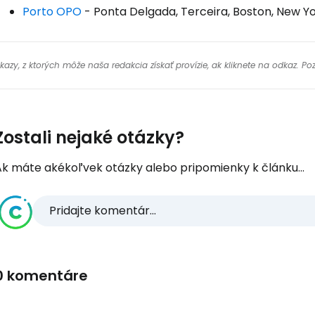
Porto OPO
- Ponta Delgada, Terceira, Boston, New Yo
y, z ktorých môže naša redakcia získať provízie, ak kliknete na odkaz. Poz
Zostali nejaké otázky?
Ak máte akékoľvek otázky alebo pripomienky k článku...
Pridajte komentár...
0 komentáre