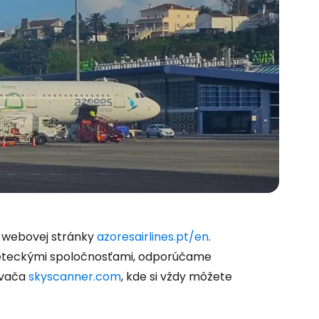
m webovej stránky
azoresairlines.pt/en
.
i leteckými spoločnosťami, odporúčame
ávača
skyscanner.com
, kde si vždy môžete