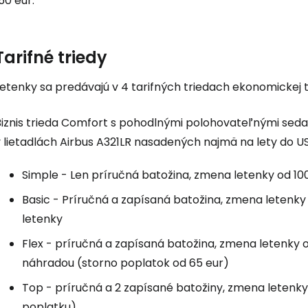
50 eur.
... celosvetovej komunity cestovate
Tarifné triedy
Pokrač
etenky sa predávajú v 4 tarifných triedach ekonomickej t
iznis trieda
Comfort
s pohodlnými polohovateľnými sedadl
Pokr
v lietadlách Airbus A321LR nasadených najmä na lety do U
Simple
- Len príručná batožina, zmena letenky od 100
Pokr
Basic
- Príručná a zapísaná batožina, zmena letenky 
letenky
Flex
- príručná a zapísaná batožina, zmena letenky o
náhradou (storno poplatok od 65 eur)
Top
- príručná a 2 zapísané batožiny, zmena letenky
poplatku)