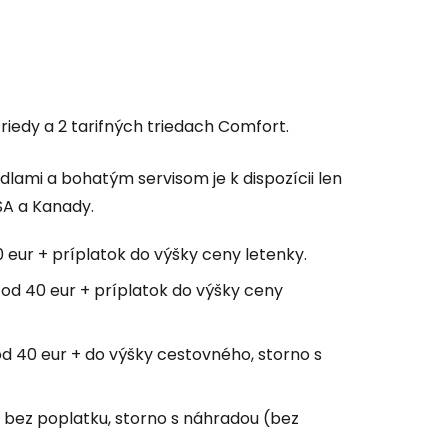
ľov
ovať so službou Google
riedy a 2 tarifných triedach
Comfort
.
ami a bohatým servisom je k dispozícii len
ačovať na Facebooku
SA a Kanady.
 eur + príplatok do výšky ceny letenky.
ačovať s e-mailom
od 40 eur + príplatok do výšky ceny
d 40 eur + do výšky cestovného, storno s
 bez poplatku, storno s náhradou (bez