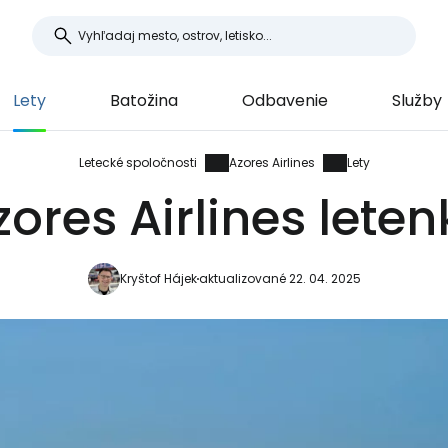
Lety
Batožina
Odbavenie
Služby
Letecké spoločnosti
Azores Airlines
Lety
zores Airlines leten
Kryštof Hájek
aktualizované 22. 04. 2025