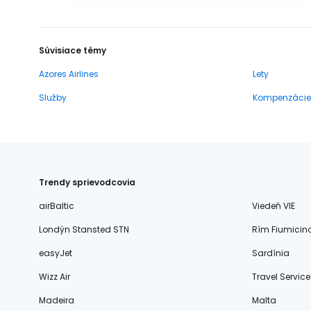
Súvisiace témy
Azores Airlines
Lety
Služby
Kompenzácie
Trendy sprievodcovia
airBaltic
Viedeň VIE
Londýn Stansted STN
Rím Fiumicin
easyJet
Sardínia
Wizz Air
Travel Service
Madeira
Malta