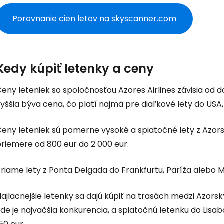
Porovnanie cien letov na skyscanner.com
Kedy kúpiť letenky a ceny
eny leteniek so spoločnosťou Azores Airlines závisia od d
yššia býva cena, čo platí najmä pre diaľkové lety do USA
Ceny leteniek sú pomerne vysoké a spiatočné lety z Azor
priemere od 800 eur do 2 000 eur.
riame lety z Ponta Delgada do Frankfurtu, Paríža alebo M
Prihláste sa
Najlacnejšie letenky sa dajú kúpiť na trasách medzi Azor
Cestee
de je najväčšia konkurencia, a spiatočnú letenku do Lisa