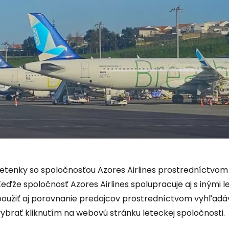
Letenky so spoločnosťou Azores Airlines prostredníctvo
Keďže spoločnosť Azores Airlines spolupracuje aj s iným
použiť aj porovnanie predajcov prostredníctvom vyhľad
ybrať kliknutím na webovú stránku leteckej spoločnosti.