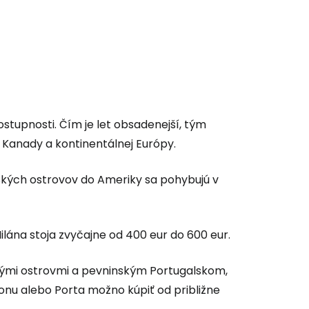
ostupnosti. Čím je let obsadenejší, tým
, Kanady a kontinentálnej Európy.
ských ostrovov do Ameriky sa pohybujú v
ilána stoja zvyčajne od 400 eur do 600 eur.
 do služby
skými ostrovmi a pevninským Portugalskom,
bonu alebo Porta možno kúpiť od približne