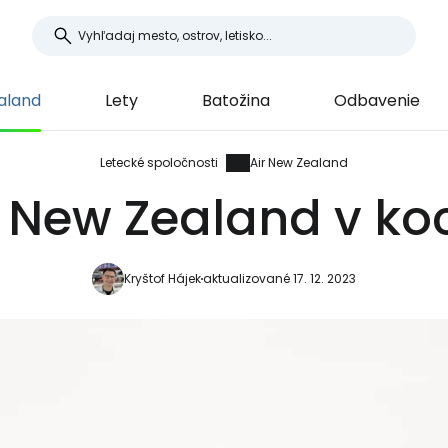
aland
Lety
Batožina
Odbavenie
Letecké spoločnosti
Air New Zealand
r New Zealand v ko
Kryštof Hájek
aktualizované 17. 12. 2023