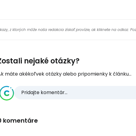
y, z ktorých môže naša redakcia získať provízie, ak kliknete na odkaz. Poz
Zostali nejaké otázky?
Ak máte akékoľvek otázky alebo pripomienky k článku...
Pridajte komentár...
0 komentáre