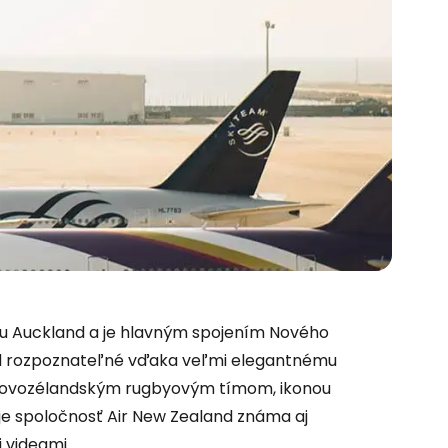
sku Auckland a je hlavným spojením Nového
 do služby
ľad rozpoznateľné vďaka veľmi elegantnému
ý novozélandským rugbyovým tímom, ikonou
je spoločnosť Air New Zealand známa aj
 videami.