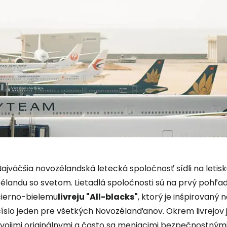
Najväčšia novozélandská letecká spoločnosť sídli na leti
Prihláste sa
Zélandu so svetom. Lietadlá spoločnosti sú na prvý poh
čierno-bielemu
livreju "All-blacks"
, ktorý je inšpirovan
číslo jeden pre všetkých Novozélanďanov. Okrem livrejov 
Cestee
svojimi originálnymi a často sa meniacimi bezpečnostnými