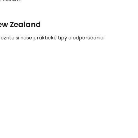
ľov
 New Zealand
ovať so službou Google
ozrite si naše praktické tipy a odporúčania:
ačovať na Facebooku
ačovať s e-mailom