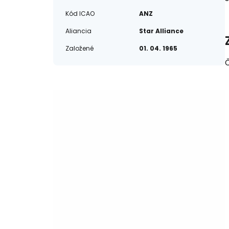
Kód ICAO
ANZ
Aliancia
Star Alliance
Založené
01. 04. 1965
Č