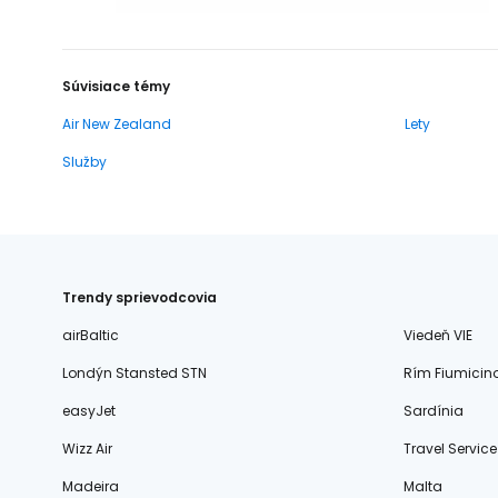
Súvisiace témy
Air New Zealand
Lety
Služby
Trendy sprievodcovia
airBaltic
Viedeň VIE
Londýn Stansted STN
Rím Fiumicin
easyJet
Sardínia
Wizz Air
Travel Service
Madeira
Malta