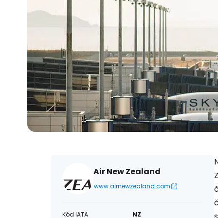
Air New Zealand
www.airnewzealand.com
Kód IATA
NZ