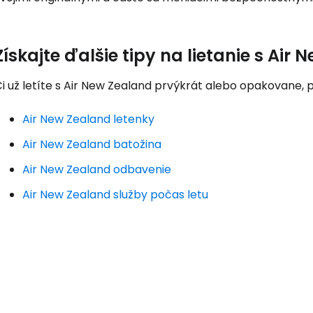
... celosvetovej komunity cestovate
Získajte ďalšie tipy na lietanie s Air
Pokrač
i už letíte s Air New Zealand prvýkrát alebo opakovane, p
Air New Zealand letenky
Pokr
Air New Zealand batožina
Air New Zealand odbavenie
Pokr
Air New Zealand služby počas letu