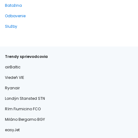
Batožina
Odbavenie
Služby
Trendy sprievodcovia
airBaltic
Viedeň VIE
Ryanair
Londýn Stansted STN
Rím Fiumicino FCO
Miláno Bergamo BGY
easyJet