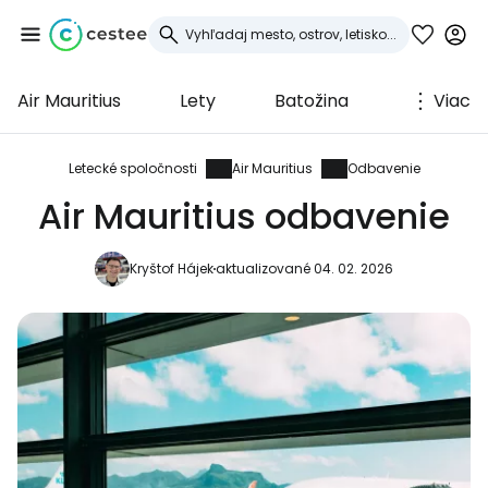
Air Mauritius
Lety
Batožina
Viac
Prihláste sa do
služby Cestee
Letecké spoločnosti
Air Mauritius
Odbavenie
Air Mauritius odbavenie
... celosvetovej komunity cestovateľov
Kryštof Hájek
aktualizované 04. 02. 2026
Pokračovať so službou Google
Pokračovať na Facebooku
Pokračovať s e-mailom