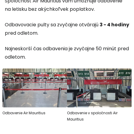
Spoločnosť Air Mauritius vám umožňuje odbavenie
na letisku bez akýchkoľvek poplatkov.
Odbavovacie pulty sa zvyčajne otvárajú
3 - 4 hodiny
pred odletom.
Najneskorší čas odbavenia je zvyčajne 50 minút pred
odletom.
Odbavenie Air Mauritius
Odbavenie v spoločnosti Air
Mauritius