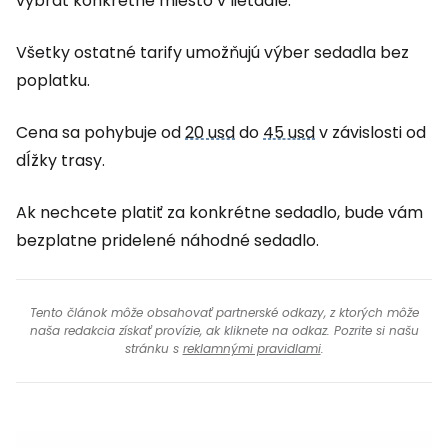
vybrať konkrétne miesto v lietadle.
Všetky ostatné tarify umožňujú výber sedadla bez
poplatku.
Cena sa pohybuje od
20 usd
do
45 usd
v závislosti od
dĺžky trasy.
Ak nechcete platiť za konkrétne sedadlo, bude vám
bezplatne pridelené náhodné sedadlo.
Tento článok môže obsahovať partnerské odkazy, z ktorých môže
naša redakcia získať provízie, ak kliknete na odkaz. Pozrite si našu
stránku s
reklamnými pravidlami
.