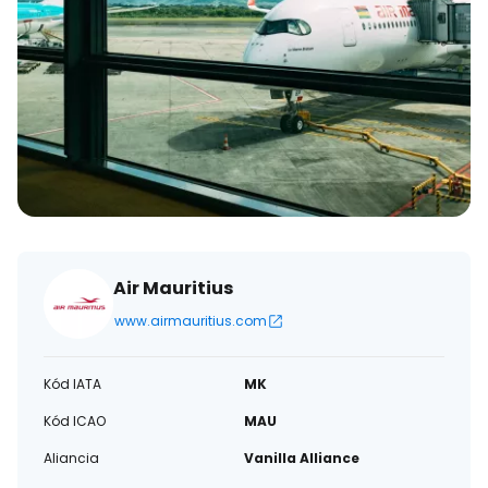
Air Mauritius
www.airmauritius.com
Kód IATA
MK
Kód ICAO
MAU
Aliancia
Vanilla Alliance