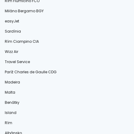
Rím Fiumicino FCO
Miláno Bergamo BGY
easyJet
Sardínia
Rím Ciampino CIA
Wizz Air
Travel Service
Paríž Charles de Gaulle CDG
Madeira
Malta
Benátky
Island
Rím
Albánsko