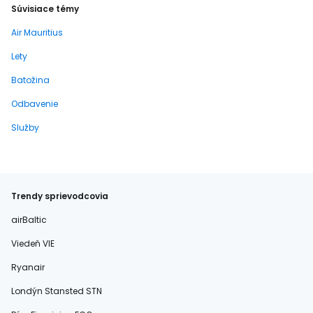
Súvisiace témy
Air Mauritius
Lety
Batožina
Odbavenie
Služby
Trendy sprievodcovia
airBaltic
Viedeň VIE
Ryanair
Londýn Stansted STN