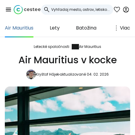
Air Mauritius
Lety
Batožina
Viac
Prihláste sa do
služby Cestee
Letecké spoločnosti
Air Mauritius
Air Mauritius v kocke
... celosvetovej komunity cestovateľov
Kryštof Hájek
aktualizované 04. 02. 2026
Pokračovať so službou Google
Pokračovať na Facebooku
Pokračovať s e-mailom