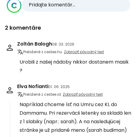
Pridajte komentár...
2 komentáre
Zoltán Balogh
08. 03. 2026
Preložené z cestee.hu
Zobraziť pôvodný text
Urobili z našej nádoby nikkor dostanem masik
?
Elva Nofianti
01. 06. 2025
Preložené z cestee.id
Zobraziť pôvodný text
Napríklad chceme ísť na Umru cez KL do
Dammamu. Pri rezervácii letenky sa skladá len
z 1 slabiky (napr.: sarah). A na nasledujúcej
stránke je už pridané meno (sarah budiman)