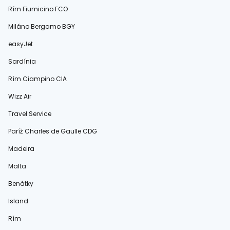
Rím Fiumicino FCO
Miláno Bergamo BGY
easyJet
Sardínia
Rím Ciampino CIA
Wizz Air
Travel Service
Paríž Charles de Gaulle CDG
Madeira
Malta
Benátky
Island
Rím