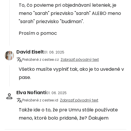
To, čo povieme pri objednávaní leteniek, je
meno "sarah" priezvisko "sarah" ALEBO meno
"sarah" priezvisko "budiman".
Prosím o pomoc
David Eiselt
01. 06. 2025
Preložené z cestee.cz
Zobraziť pôvodný text
Všetko musíte vyplniť tak, ako je to uvedené v
pase.
Elva Nofianti
01. 06. 2025
Preložené z cestee.id
Zobraziť pôvodný text
Takže ide o to, že pre Umru stále používate
meno, ktoré bolo pridané, že? Ďakujem