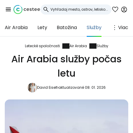
Air Arabia
Lety
Batožina
Služby
Viac
Prihláste sa do
služby Cestee
Letecké spoločnosti
Air Arabia
Služby
Air Arabia služby počas
... celosvetovej komunity cestovateľov
letu
Pokračovať so službou Google
David Eiselt
aktualizované 08. 01. 2026
Pokračovať na Facebooku
Pokračovať s e-mailom