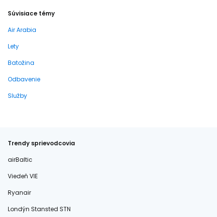
Súvisiace témy
Air Arabia
Lety
Batožina
Odbavenie
Služby
Trendy sprievodcovia
airBaltic
Viedeň VIE
Ryanair
Londýn Stansted STN