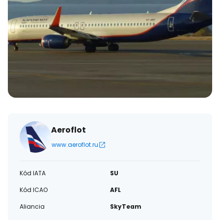
Aeroflot
www.aeroflot.ru
Kód IATA
SU
Kód ICAO
AFL
Aliancia
SkyTeam