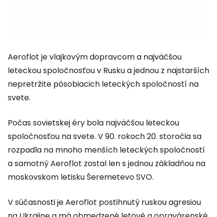
Aeroflot je vlajkovým dopravcom a najväčšou
leteckou spoločnosťou v Rusku a jednou z najstarších
nepretržite pôsobiacich leteckých spoločností na
svete.
Počas sovietskej éry bola najväčšou leteckou
spoločnosťou na svete. V 90. rokoch 20. storočia sa
rozpadla na mnoho menších leteckých spoločností
a samotný Aeroflot zostal len s jednou základňou na
moskovskom letisku Šeremetevo SVO.
V súčasnosti je Aeroflot postihnutý ruskou agresiou
na Ukrajine a má obmedzené letové a opravárenské