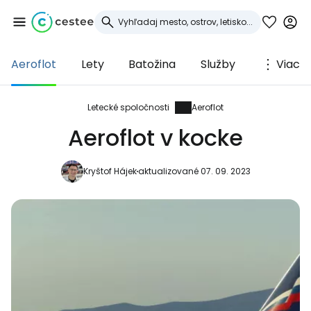
Aeroflot
Lety
Batožina
Služby
Viac
Prihláste sa do
služby Cestee
Letecké spoločnosti
Aeroflot
Aeroflot v kocke
... celosvetovej komunity cestovateľov
Kryštof Hájek
aktualizované 07. 09. 2023
Pokračovať so službou Google
Pokračovať na Facebooku
Pokračovať s e-mailom