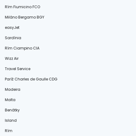
Rím Fiumicino FCO
Miláno Bergamo BGY
easyJet
Sardínia
Rím Ciampino CIA
Wizz Air
Travel Service
Paríž Charles de Gaulle CDG
Madeira
Malta
Benátky
Island
Rím