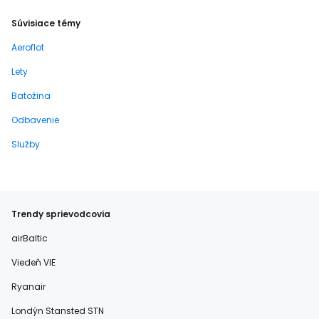
Súvisiace témy
Aeroflot
Lety
Batožina
Odbavenie
Služby
Trendy sprievodcovia
airBaltic
Viedeň VIE
Ryanair
Londýn Stansted STN