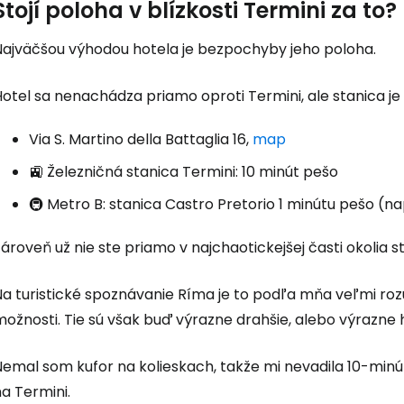
Stojí poloha v blízkosti Termini za to?
Najväčšou výhodou hotela je bezpochyby jeho poloha.
otel sa nenachádza priamo oproti Termini, ale stanica je 
Via S. Martino della Battaglia 16,
map
🚉 Železničná stanica Termini: 10 minút pešo
🚇 Metro B: stanica Castro Pretorio 1 minútu pešo (
ároveň už nie ste priamo v najchaotickejšej časti okolia 
a turistické spoznávanie Ríma je to podľa mňa veľmi rozu
možnosti. Tie sú však buď výrazne drahšie, alebo výrazne
Nemal som kufor na kolieskach, takže mi nevadila 10-min
a Termini.