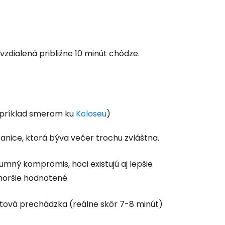
vzdialená približne 10 minút chôdze.
napríklad smerom ku
Koloseu
)
stanice, ktorá býva večer trochu zvláštna.
mný kompromis, hoci existujú aj lepšie
 horšie hodnotené.
útová prechádzka (reálne skôr 7-8 minút)