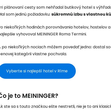
Pri plánovaní cesty som nehľadal butikový hotel s výhľad
Mal som jedinú požiadavku:
súkromnú izbu s vlastnou kú
Po niekoľkých hodinách porovnávania hotelov, hostelov 
najlepšie vyhovoval MEININGER Roma Termini.
A po niekoľkých nociach môžem povedať jedno: dostal som
enovej kategórii vlastne pochvala.
Vyberte si najlepší hotel v Ríme
Čo je to MEININGER?
k ste sa s touto značkou ešte nestretli, nie je to ani klasic