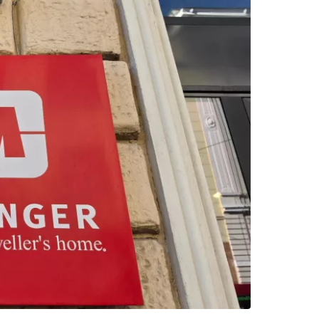
 do služby
ľov
ovať so službou Google
ačovať na Facebooku
ačovať s e-mailom