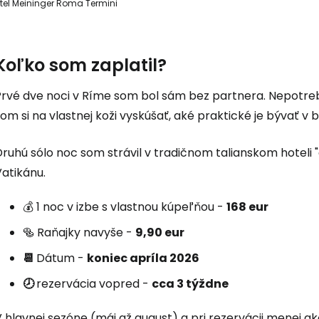
tel Meininger Roma Termini
Koľko som zaplatil?
Prvé dve noci v Ríme som bol sám bez partnera. Nepotreb
om si na vlastnej koži vyskúšať, aké praktické je bývať v b
ruhú sólo noc som strávil v tradičnom talianskom hoteli 
atikánu.
💰 1 noc v izbe s vlastnou kúpeľňou -
168 eur
🥯 Raňajky navyše -
9,90 eur
📆
Dátum -
koniec apríla 2026
🕗
rezervácia vopred -
cca 3 týždne
 hlavnej sezóne (máj až august) a pri rezervácii menej a