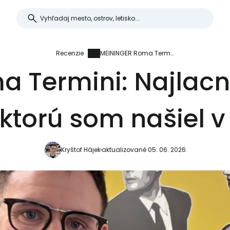
Recenzie
MEININGER Roma Termini: Najlacnejšia súkromná izba, ktorú som našiel v Ríme
 Termini: Najlac
 ktorú som našiel 
Kryštof Hájek
aktualizované 05. 06. 2026