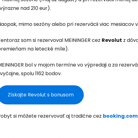
výrazne nad 210 eur).
aopak, mimo sezóny alebo pri rezervácii viac mesiacov vo
Tentoraz som si rezervoval MEININGER cez
Revolut
z dôvo
premieňam na letecké míle).
MEININGER bol v mojom termíne vo výpredaji a za rezervác
vyčajne, spolu 1162 bodov.
Získajte Revolut s bonusom
Pobyt si môžete rezervovať aj tradične cez
booking.com