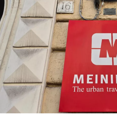
Prihláste sa
Cestee
... celosvetovej komunity cestovate
Pokrač
Pokr
Pokr