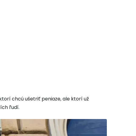
orí chcú ušetriť peniaze, ale ktorí už
ch ľudí.