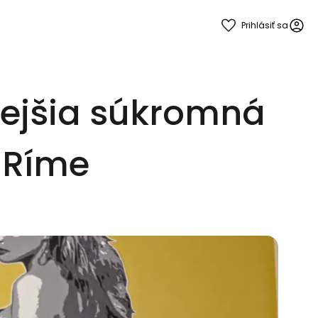
Prihlásiť sa
nejšia súkromná
v Ríme