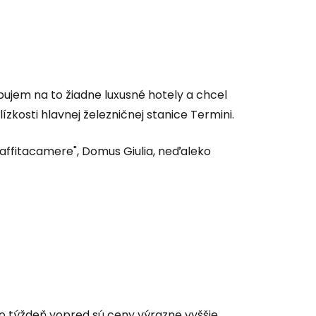
ujem na to žiadne luxusné hotely a chcel
lízkosti hlavnej železničnej stanice Termini.
"affitacamere", Domus Giulia, neďaleko
ko týždeň vopred sú ceny výrazne vyššie