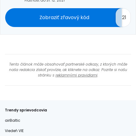
Platnosť do 31. 12. 2021
Zobraziť zľavový kód
21
Tento článok môže obsahovať partnerské odkazy, z ktorých môže
naša redakcia získať provízie, ak kliknete na odkaz. Pozrite si našu
stránku s
reklamnými pravidlami
.
Trendy sprievodcovia
airBaltic
Viedeň VIE