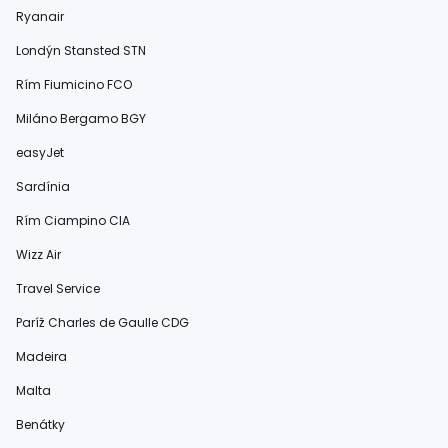
Ryanair
Londýn Stansted STN
Rím Fiumicino FCO
Miláno Bergamo BGY
easyJet
Sardínia
Rím Ciampino CIA
Wizz Air
Travel Service
Paríž Charles de Gaulle CDG
Madeira
Malta
Benátky