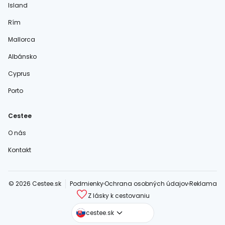
Island
Rím
Mallorca
Albánsko
Cyprus
Porto
Cestee
O nás
Kontakt
© 2026 Cestee.sk
Podmienky
Ochrana osobných údajov
Reklama
Z lásky k cestovaniu
cestee.com
cestee.sk
cestee.pl