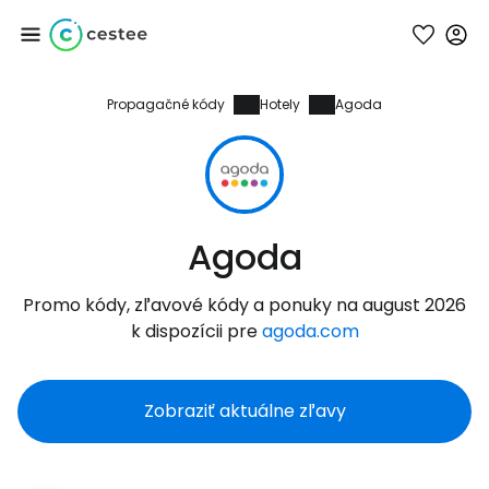
Propagačné kódy
Hotely
Agoda
Prihláste sa do
služby Cestee
... celosvetovej komunity cestovateľov
Agoda
Pokračovať so službou Google
Promo kódy, zľavové kódy a ponuky na august 2026
k dispozícii pre
agoda.com
Pokračovať na Facebooku
Zobraziť aktuálne zľavy
Pokračovať s e-mailom