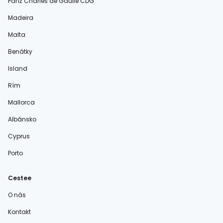
Paríž Charles de Gaulle CDG
Madeira
Malta
Benátky
Island
Rím
Mallorca
Albánsko
Cyprus
Porto
Cestee
O nás
Kontakt