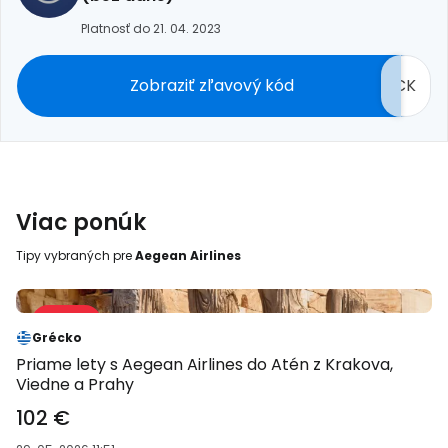
Platnosť do 21. 04. 2023
Zobraziť zľavový kód
CK
Viac ponúk
Tipy vybraných pre
Aegean Airlines
Predaj 50 %
-50 %
Grécko
Priame lety s Aegean Airlines do Atén z Krakova,
Viedne a Prahy
102 €