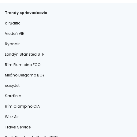
Trendy sprievodcovia
airBaltic
Viedeň VIE
Ryanair
Londýn Stansted STN
Rím Fiumicino FCO
Miláno Bergamo BGY
easyJet
Sardínia
Rím Ciampino CIA
Wizz Air
Travel Service