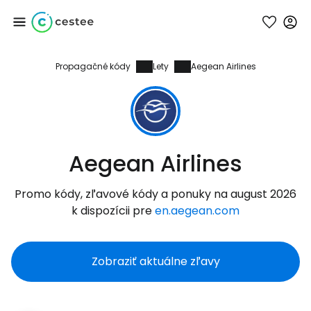
Propagačné kódy
Lety
Aegean Airlines
Prihláste sa do
služby Cestee
... celosvetovej komunity cestovateľov
Aegean Airlines
Pokračovať so službou Google
Promo kódy, zľavové kódy a ponuky na august 2026
k dispozícii pre
en.aegean.com
Pokračovať na Facebooku
Zobraziť aktuálne zľavy
Pokračovať s e-mailom