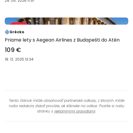
29. 05. 2026 11:51
Predaj 41 %
-41 %
Grécko
Priame lety s Aegean Airlines z Budapešti do Atén
109 €
18. 12. 2025 13:34
Tento článok môže obsahovať partnerské odkazy, z ktorých môže
naša redakcia získať provízie, ak kliknete na odkaz. Pozrite si našu
stránku s
reklamnými pravidlami
.