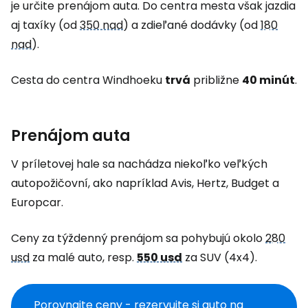
je určite prenájom auta. Do centra mesta však jazdia
aj taxíky (od
350 nad
) a zdieľané dodávky (od
180
nad
).
Cesta do centra Windhoeku
trvá
približne
40 minút
.
Prenájom auta
V príletovej hale sa nachádza niekoľko veľkých
autopožičovní, ako napríklad Avis, Hertz, Budget a
Europcar.
Ceny za týždenný prenájom sa pohybujú okolo
280
usd
za malé auto, resp.
550 usd
za SUV (4x4).
Porovnajte ceny - rezervujte si auto na