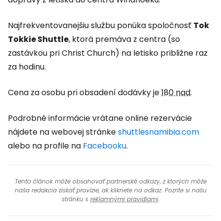
Najfrekventovanejšiu službu ponúka spoločnosť
Tok
Tokkie Shuttle
, ktorá premáva z centra (so
zastávkou pri Christ Church) na letisko približne raz
za hodinu.
Cena za osobu pri obsadení dodávky je
180 nad
.
Podrobné informácie vrátane online rezervácie
nájdete na webovej stránke
shuttlesnamibia.com
alebo na profile na
Facebooku
.
Tento článok môže obsahovať partnerské odkazy, z ktorých môže
naša redakcia získať provízie, ak kliknete na odkaz. Pozrite si našu
stránku s
reklamnými pravidlami
.