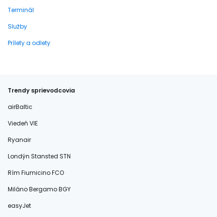
Terminál
Služby
Prílety a odlety
Trendy sprievodcovia
airBaltic
Viedeň VIE
Ryanair
Londýn Stansted STN
Rím Fiumicino FCO
Miláno Bergamo BGY
easyJet