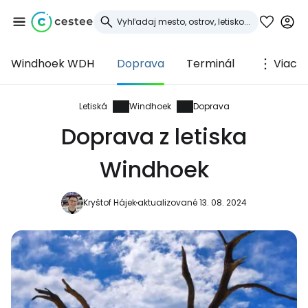
Windhoek WDH
Doprava
Terminál
Viac
Prihláste sa do
služby Cestee
Letiská
Windhoek
Doprava
Doprava z letiska
... celosvetovej komunity cestovateľov
Windhoek
Pokračovať so službou Google
Kryštof Hájek
aktualizované 13. 08. 2024
Pokračovať na Facebooku
Pokračovať s e-mailom