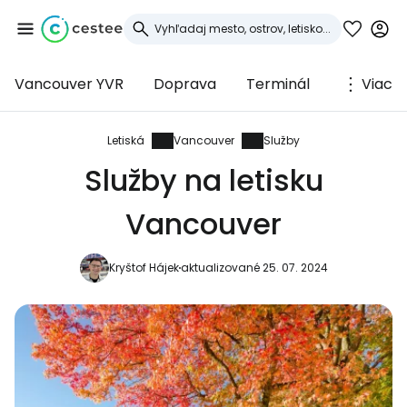
Vancouver YVR
Doprava
Terminál
Viac
Prihláste sa do
služby Cestee
Letiská
Vancouver
Služby
Služby na letisku
... celosvetovej komunity cestovateľov
Vancouver
Pokračovať so službou Google
Kryštof Hájek
aktualizované 25. 07. 2024
Pokračovať na Facebooku
Pokračovať s e-mailom