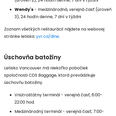
(úroveň 2), 24 hodín denne, 7 dní v týždni
Wendy's
- medzinárodná, verejná časť (úroveň
3), 24 hodín denne, 7 dní v týždni
Zoznam všetkých reštaurácií nájdete na webovej
stránke letiska:
yvr.ca/dine
.
Úschovňa batožiny
Letisko Vancouver má niekoľko pobočiek
spoločnosti CDS Baggage, ktorá prevádzkuje
úschovňu batožiny.
Vnútroštátny terminál - verejná časť, 6:00-
22:00 hod.
Medzinárodný terminál - verejná časť, 7:00-