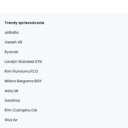
Trendy sprievodcovia
airBaltic
Viedeň VIE
Ryanair
Londýn Stansted STN
Rím Fiumicino FCO
Miláno Bergamo BGY
easyJet
Sardínia
Rím Ciampino CIA
Wizz Air