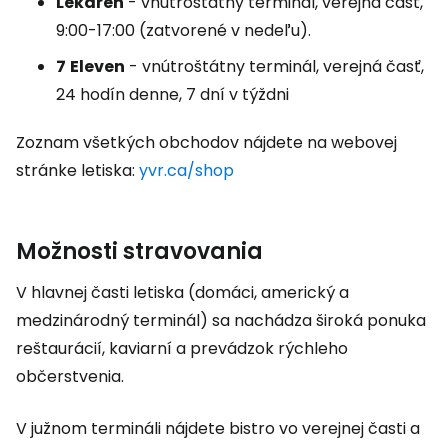
Lekáreň
- vnútroštátny terminál, verejná časť,
9:00-17:00 (zatvorené v nedeľu).
7
Eleven
- vnútroštátny terminál, verejná časť,
24 hodín denne, 7 dní v týždni
Zoznam všetkých obchodov nájdete na webovej
stránke letiska:
yvr.ca/shop
Možnosti stravovania
V hlavnej časti letiska (domáci, americký a
medzinárodný terminál) sa nachádza široká ponuka
reštaurácií, kaviarní a prevádzok rýchleho
občerstvenia.
V južnom termináli nájdete bistro vo verejnej časti a