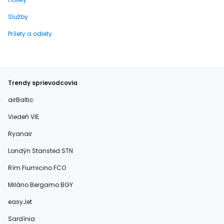
Služby
Prílety a odlety
Trendy sprievodcovia
airBaltic
Viedeň VIE
Ryanair
Londýn Stansted STN
Rím Fiumicino FCO
Miláno Bergamo BGY
easyJet
Sardínia