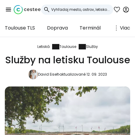
Toulouse TLS
Doprava
Terminál
Viac
Prihláste sa do
služby Cestee
Letiská
Toulouse
Služby
Služby na letisku Toulouse
... celosvetovej komunity cestovateľov
David Eiselt
aktualizované 12. 09. 2023
Pokračovať so službou Google
Pokračovať na Facebooku
Pokračovať s e-mailom