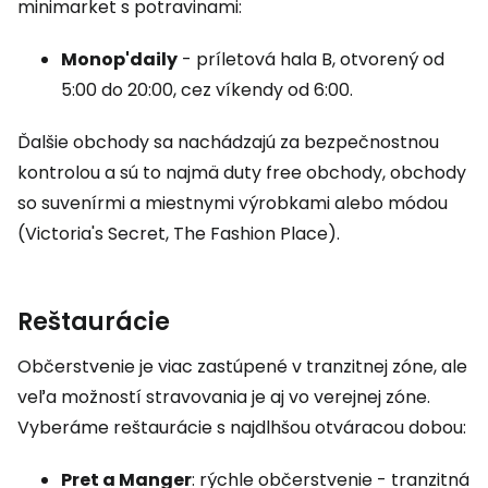
minimarket s potravinami:
Monop'daily
- príletová hala B, otvorený od
5:00 do 20:00, cez víkendy od 6:00.
Ďalšie obchody sa nachádzajú za bezpečnostnou
kontrolou a sú to najmä duty free obchody, obchody
so suvenírmi a miestnymi výrobkami alebo módou
(Victoria's Secret, The Fashion Place).
Reštaurácie
Občerstvenie je viac zastúpené v tranzitnej zóne, ale
veľa možností stravovania je aj vo verejnej zóne.
Vyberáme reštaurácie s najdlhšou otváracou dobou:
Pret a Manger
: rýchle občerstvenie - tranzitná