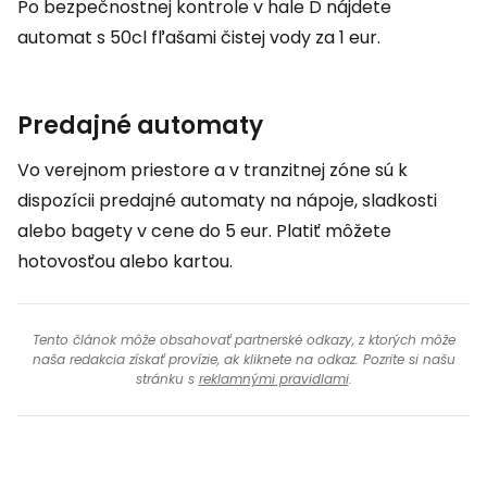
Po bezpečnostnej kontrole v hale D nájdete
automat s 50cl fľašami čistej vody za 1 eur.
Predajné automaty
Vo verejnom priestore a v tranzitnej zóne sú k
dispozícii predajné automaty na nápoje, sladkosti
alebo bagety v cene do 5 eur. Platiť môžete
hotovosťou alebo kartou.
Tento článok môže obsahovať partnerské odkazy, z ktorých môže
naša redakcia získať provízie, ak kliknete na odkaz. Pozrite si našu
stránku s
reklamnými pravidlami
.