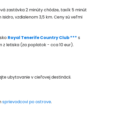
ľov
ová zastávka 2 minúty chôdze, taxík 5 minút
 Isidro, vzdialenom 3,5 km. Ceny sú veľmi
ovať so službou Google
isko
Royal Tenerife Country Club ***
s
ačovať na Facebooku
 letiska (za poplatok - cca 10 eur).
ačovať s e-mailom
jte ubytovanie v cieľovej destinácii.
om
sprievodcovi po ostrove
.