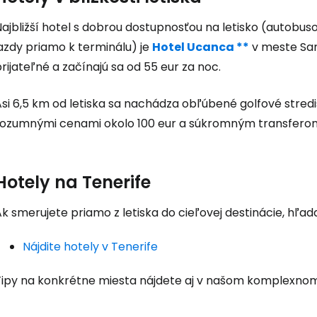
... celosvetovej komunity cestovate
ajbližší hotel s dobrou dostupnosťou na letisko (autobus
azdy priamo k terminálu) je
Hotel Ucanca **
v meste San
Pokrač
rijateľné a začínajú sa od 55 eur za noc.
Asi 6,5 km od letiska sa nachádza obľúbené golfové stred
Pokr
rozumnými cenami okolo 100 eur a súkromným transferom z
Hotely na Tenerife
Pokr
k smerujete priamo z letiska do cieľovej destinácie, hľada
Nájdite hotely v Tenerife
Tipy na konkrétne miesta nájdete aj v našom komplexn