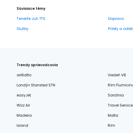
Súvisiace témy
Tenerife Juh TFS
Doprava
Služby
Prílety a odlet
Trendy sprievodcovia
airBaltic
Viedeň VIE
Londýn Stansted STN
Rím Fiumicin
easyJet
Sardínia
Wizz Air
Travel Service
Madeira
Malta
Island
Rím