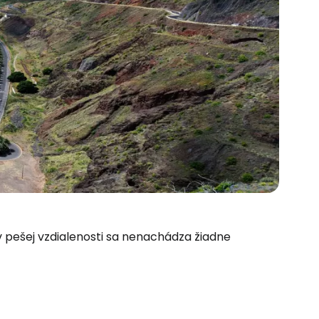
 do služby
i v pešej vzdialenosti sa nenachádza žiadne