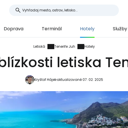
Doprava
Terminál
Hotely
Služby
Letiská
Tenerife Juh
Hotely
blízkosti letiska Te
Kryštof Hájek
aktualizované 07. 02. 2025