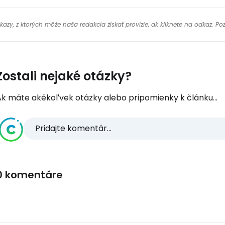
y, z ktorých môže naša redakcia získať provízie, ak kliknete na odkaz. Poz
Zostali nejaké otázky?
Ak máte akékoľvek otázky alebo pripomienky k článku...
Pridajte komentár...
0 komentáre