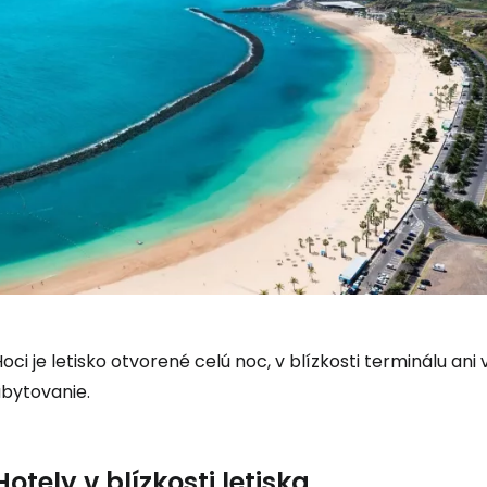
Prihláste sa
oci je letisko otvorené celú noc, v blízkosti terminálu an
ubytovanie.
Cestee
Hotely v blízkosti letiska