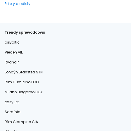
Prílety a odlety
Trendy sprievodcovia
airBaltic
Viedeň VIE
Ryanair
Londýn Stansted STN
Rím Fiumicino FCO
Miláno Bergamo BGY
easyJet
Sardínia
Rím Ciampino CIA