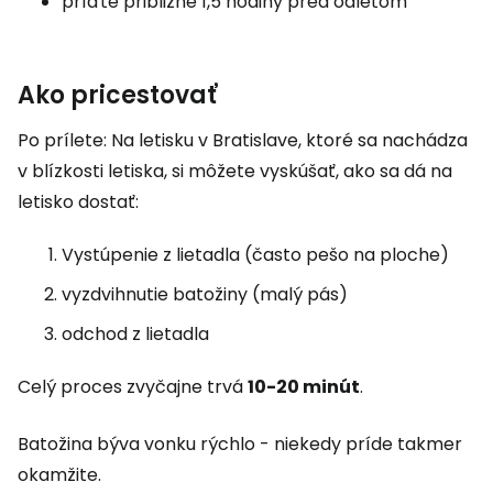
príďte približne 1,5 hodiny pred odletom
Ako pricestovať
Po prílete: Na letisku v Bratislave, ktoré sa nachádza
v blízkosti letiska, si môžete vyskúšať, ako sa dá na
letisko dostať:
Vystúpenie z lietadla (často pešo na ploche)
vyzdvihnutie batožiny (malý pás)
odchod z lietadla
Celý proces zvyčajne trvá
10-20 minút
.
Batožina býva vonku rýchlo - niekedy príde takmer
okamžite.