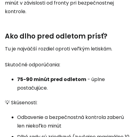
minút v závislosti od fronty pri bezpečnostnej
kontrole.
Ako dlho pred odletom prísť?
Tu je najväčší rozdiel oproti veľkým letiskám.
Skutočné odporúčania:
75-90 minút pred odletom
- úplne
postačujúce.
💡 Skúsenosti:
Odbavenie a bezpečnostná kontrola zaberú
len niekoľko minút
Dlhé rady sú zriedkavé (zvyčajne maximálne 10