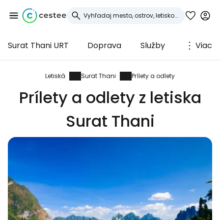
Surat Thani URT
Doprava
Služby
Viac
Prihláste sa do
služby Cestee
Letiská
Surat Thani
Prílety a odlety
Prílety a odlety z letiska
... celosvetovej komunity cestovateľov
Surat Thani
Pokračovať so službou Google
Pokračovať na Facebooku
Pokračovať s e-mailom