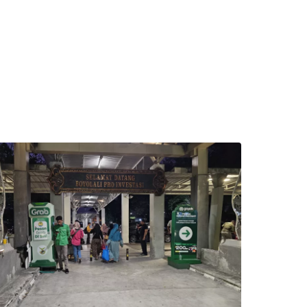
 do služby
ľov
ovať so službou Google
ačovať na Facebooku
ačovať s e-mailom