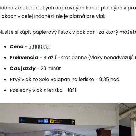
Žiadna z elektronických dopravných kariet platných v p
lakoch v celej Indonézii nie je platná pre vlak.
usíte si kúpiť papierový lístok v pokladni, za ktorý môžet
Cena
-
7 000 idr
Frekvencia
- 4 až 5-krát denne (vlaky nenadväzujú
Čas jazdy
- 23 minút
Prvý vlak zo Solo Balapan na letisko - 8:35 hod.
Posledný vlak z letiska - 18:11