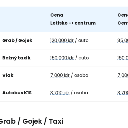
Cena
Cen
Letisko -> centrum
Cent
Grab / Gojek
120 000 idr
/ auto
85 0
Bežný taxík
150 000 idr
/ auto
150 
Vlak
7 000 idr
/ osoba
7 00
Autobus K1S
3 700 idr
/ osoba
3 70
Grab / Gojek / Taxi