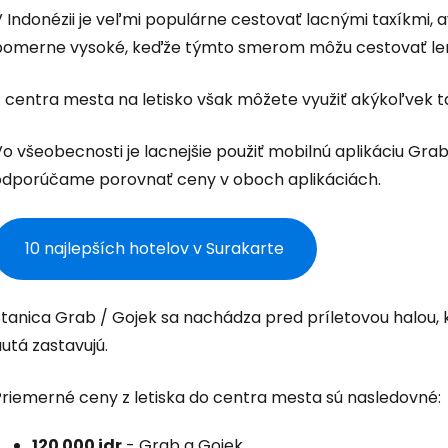
 Indonézii je veľmi populárne cestovať lacnými taxíkmi, a
pomerne vysoké, keďže týmto smerom môžu cestovať len 
 centra mesta na letisko však môžete využiť akýkoľvek tax
o všeobecnosti je lacnejšie použiť mobilnú aplikáciu Gra
odporúčame porovnať ceny v oboch aplikáciách.
10 najlepších hotelov v Surakarte
Stanica Grab / Gojek sa nachádza pred príletovou halou,
utá zastavujú.
Priemerné ceny z letiska do centra mesta sú nasledovné:
120 000 idr
- Grab a Gojek