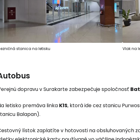
lezničná stanica na letisku
Vlak na l
Autobus
Verejnú dopravu v Surakarte zabezpečuje spoločnosť
Bat
Na letisko premáva linka
K1S
, ktorá ide cez stanicu Purwos
stanicu Balapan).
estovný lístok zaplatíte v hotovosti na obsluhovaných za
šetky elektronické karty používané vo väčšine indonézskyc