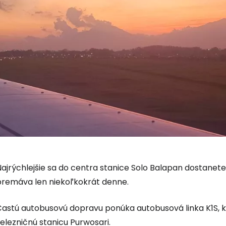
ajrýchlejšie sa do centra stanice Solo Balapan dostanete
premáva len niekoľkokrát denne.
Častú autobusovú dopravu ponúka autobusová linka K1S, 
elezničnú stanicu Purwosari.