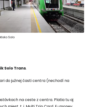
etisko Solo
ik Solo Trans
.
ari do južnej časti centra (nechodí na
stávkach na ceste z centra. Platia tu aj
h miest, t. j. Multi Trip Card, E-money