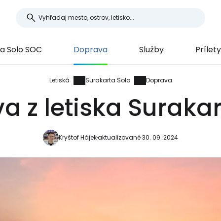
a Solo SOC
Doprava
Služby
Prílet
Letiská
Surakarta Solo
Doprava
a z letiska Surakar
Kryštof Hájek
aktualizované 30. 09. 2024