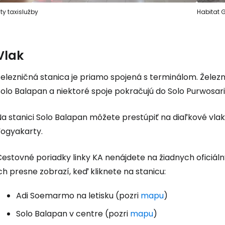
lty taxislužby
Habitat 
Vlak
Železničná stanica je priamo spojená s terminálom. Želez
olo Balapan a niektoré spoje pokračujú do Solo Purwosari
Na stanici Solo Balapan môžete prestúpiť na diaľkové vla
Yogyakarty.
Cestovné poriadky linky KA nenájdete na žiadnych oficiá
ch presne zobrazí, keď kliknete na stanicu:
Adi Soemarmo na letisku (pozri
mapu
)
Solo Balapan v centre (pozri
mapu
)