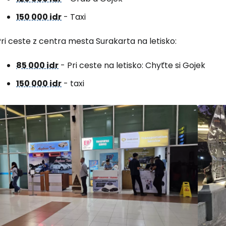
Prihláste sa
150 000 idr
- Taxi
ri ceste z centra mesta Surakarta na letisko:
Cestee
85 000 idr
- Pri ceste na letisko: Chyťte si Gojek
150 000 idr
- taxi
... celosvetovej komunity cestovate
Pokrač
Pokr
Pokr