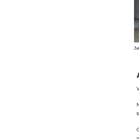
Že
C
v