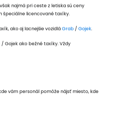
však najmä pri ceste z letiska sú ceny
špeciálne licencované taxíky.
ík, ako aj lacnejšie vozidlá
Grab
/
Gojek
.
b / Gojek ako bežné taxíky. Vždy
 kde vám personál pomôže nájsť miesto, kde