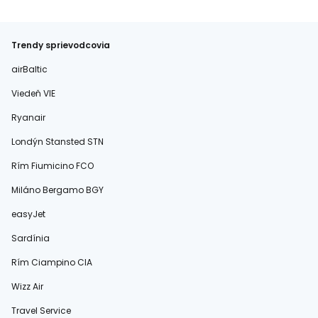
Trendy sprievodcovia
airBaltic
Viedeň VIE
Ryanair
Londýn Stansted STN
Rím Fiumicino FCO
Miláno Bergamo BGY
easyJet
Sardínia
Rím Ciampino CIA
Wizz Air
Travel Service