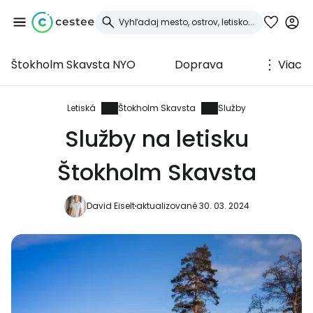
Štokholm Skavsta NYO
Doprava
Viac
Prihláste sa do
služby Cestee
Letiská
Štokholm Skavsta
Služby
Služby na letisku
... celosvetovej komunity cestovateľov
Štokholm Skavsta
Pokračovať so službou Google
David Eiselt
aktualizované 30. 03. 2024
Pokračovať na Facebooku
Pokračovať s e-mailom