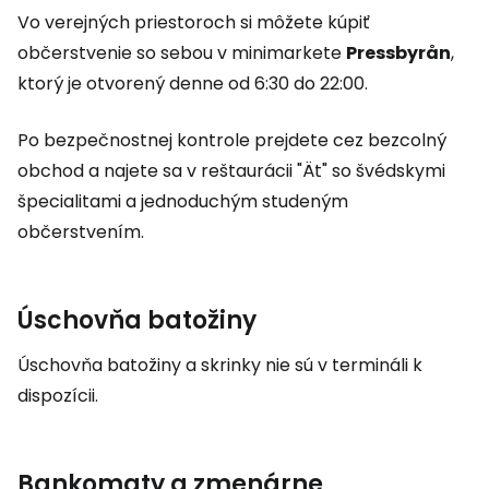
Vo verejných priestoroch si môžete kúpiť
občerstvenie so sebou v minimarkete
Pressbyrån
,
ktorý je otvorený denne od 6:30 do 22:00.
Po bezpečnostnej kontrole prejdete cez bezcolný
obchod a najete sa v reštaurácii "Ät" so švédskymi
špecialitami a jednoduchým studeným
občerstvením.
Úschovňa batožiny
Úschovňa batožiny a skrinky nie sú v termináli k
dispozícii.
Bankomaty a zmenárne