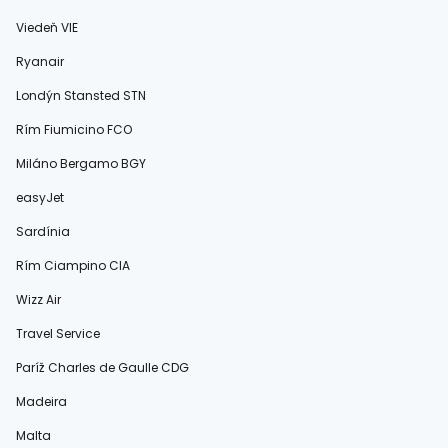
Viedeň VIE
Ryanair
Londýn Stansted STN
Rím Fiumicino FCO
Miláno Bergamo BGY
easyJet
Sardínia
Rím Ciampino CIA
Wizz Air
Travel Service
Paríž Charles de Gaulle CDG
Madeira
Malta