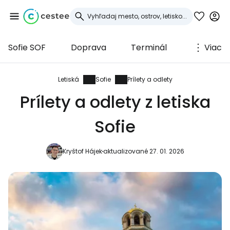
Sofie SOF
Doprava
Terminál
Viac
Prihláste sa do
služby Cestee
Letiská
Sofie
Prílety a odlety
Prílety a odlety z letiska
... celosvetovej komunity cestovateľov
Sofie
Pokračovať so službou Google
Kryštof Hájek
aktualizované 27. 01. 2026
Pokračovať na Facebooku
Pokračovať s e-mailom