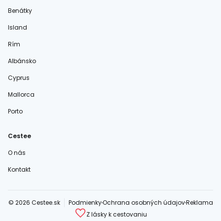
Benátky
Island
Rím
Albánsko
Cyprus
Mallorca
Porto
Cestee
O nás
Kontakt
© 2026 Cestee.sk
Podmienky
Ochrana osobných údajov
Reklama
Z lásky k cestovaniu