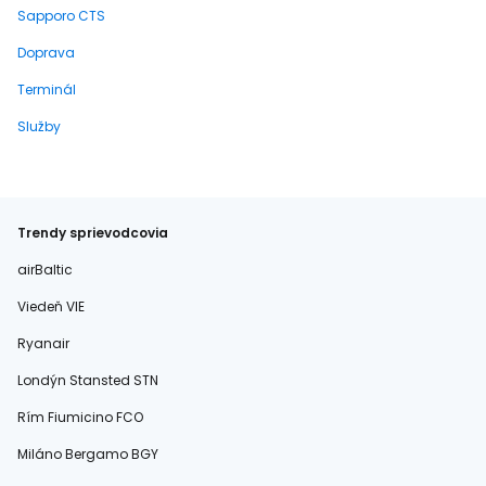
Sapporo CTS
Doprava
Terminál
Služby
Trendy sprievodcovia
airBaltic
Viedeň VIE
Ryanair
Londýn Stansted STN
Rím Fiumicino FCO
Miláno Bergamo BGY