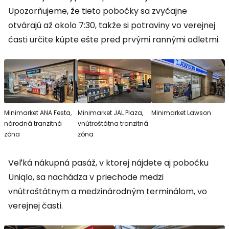
Upozorňujeme, že tieto pobočky sa zvyčajne
otvárajú až okolo 7:30, takže si potraviny vo verejnej
časti určite kúpte ešte pred prvými rannými odletmi.
Minimarket ANA Festa,
Minimarket JAL Plaza,
Minimarket Lawson
národná tranzitná
vnútroštátna tranzitná
zóna
zóna
Veľká nákupná pasáž, v ktorej nájdete aj pobočku
Uniqlo, sa nachádza v priechode medzi
vnútroštátnym a medzinárodným terminálom, vo
verejnej časti.