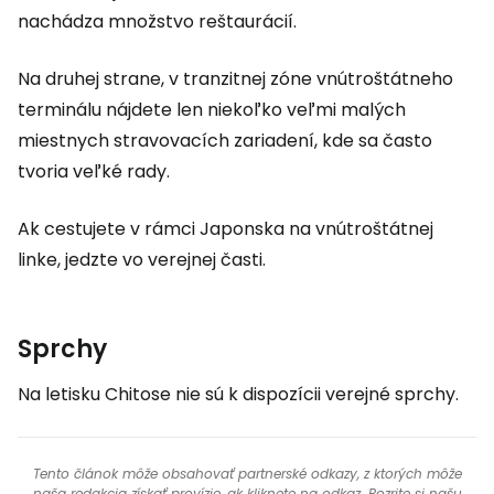
nachádza množstvo reštaurácií.
Na druhej strane, v tranzitnej zóne vnútroštátneho
terminálu nájdete len niekoľko veľmi malých
miestnych stravovacích zariadení, kde sa často
tvoria veľké rady.
Ak cestujete v rámci Japonska na vnútroštátnej
linke, jedzte vo verejnej časti.
Sprchy
Na letisku Chitose nie sú k dispozícii verejné sprchy.
Tento článok môže obsahovať partnerské odkazy, z ktorých môže
naša redakcia získať provízie, ak kliknete na odkaz. Pozrite si našu