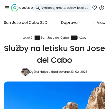
San Jose del Cabo SJD
Doprava
Viac
Prihláste sa do
služby Cestee
Letiská
San Jose del Cabo
Služby
Služby na letisku San Jose
... celosvetovej komunity cestovateľov
del Cabo
Pokračovať so službou Google
Kryštof Hájek
aktualizované 23. 02. 2025
Pokračovať na Facebooku
Pokračovať s e-mailom