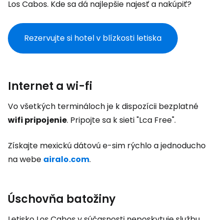
Los Cabos. Kde sa dá najlepšie najesť a nakúpiť?
Rezervujte si hotel v blízkosti letiska
Internet a wi-fi
Vo všetkých termináloch je k dispozícii bezplatné
wifi pripojenie
. Pripojte sa k sieti "Lca Free".
Získajte mexickú dátovú e-sim rýchlo a jednoducho
na webe
airalo.com
.
Úschovňa batožiny
Letisko Los Cabos v súčasnosti neposkytuje službu