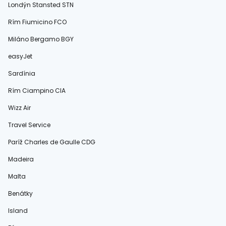
Londýn Stansted STN
Rím Fiumicino FCO
Miláno Bergamo BGY
easyJet
Sardínia
Rím Ciampino CIA
Wizz Air
Travel Service
Paríž Charles de Gaulle CDG
Madeira
Malta
Benátky
Island