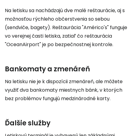
Na letisku sa nachádzajú dve malé reštaurácie, aj s
možnosťou rýchleho občerstvenia so sebou
(sendviče, bagety). Reštaurácia "Américo's" funguje
vo verejnej časti letiska, zatiaľ čo reštaurácia
"OceanAirport" je po bezpečnostnej kontrole.
Bankomaty a zmenáreň
Na letisku nie je k dispozícii zmenáreň, ale môžete
využiť dva bankomaty miestnych bánk, v ktorých
bez problémov fungujú medzinárodné karty.
Ďalšie služby
Letiskový terminál je vybavený len základnými