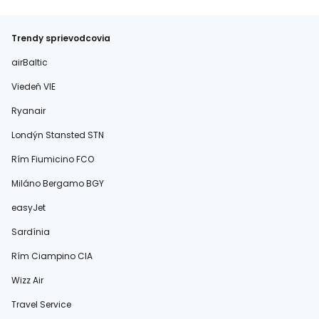
Trendy sprievodcovia
airBaltic
Viedeň VIE
Ryanair
Londýn Stansted STN
Rím Fiumicino FCO
Miláno Bergamo BGY
easyJet
Sardínia
Rím Ciampino CIA
Wizz Air
Travel Service