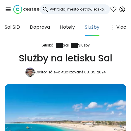
Sal SID
Doprava
Hotely
Služby
Viac
Prihláste sa do
služby Cestee
Letiská
Sal
Služby
Služby na letisku Sal
... celosvetovej komunity cestovateľov
Kryštof Hájek
aktualizované 08. 05. 2024
Pokračovať so službou Google
Pokračovať na Facebooku
Pokračovať s e-mailom