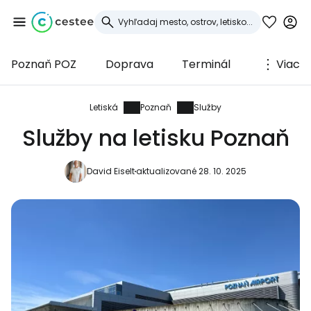
Poznaň POZ
Doprava
Terminál
Viac
Prihláste sa do
služby Cestee
Letiská
Poznaň
Služby
Služby na letisku Poznaň
... celosvetovej komunity cestovateľov
David Eiselt
aktualizované 28. 10. 2025
Pokračovať so službou Google
Pokračovať na Facebooku
Pokračovať s e-mailom