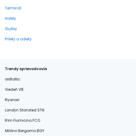
Terminál
Hotely
Služby
Prílety a odlety
Trendy sprievodcovia
airBaltic
Viedeň VIE
Ryanair
Londýn Stansted STN
Rím Fiumicino FCO
Miláno Bergamo BGY