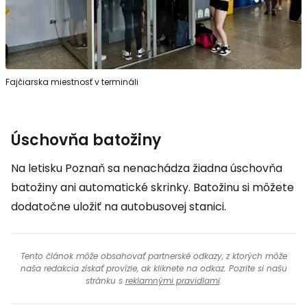
Fajčiarska miestnosť v termináli
Úschovňa batožiny
Na letisku Poznaň sa nenachádza žiadna úschovňa
batožiny ani automatické skrinky. Batožinu si môžete
dodatočne uložiť na autobusovej stanici.
Tento článok môže obsahovať partnerské odkazy, z ktorých môže
naša redakcia získať provízie, ak kliknete na odkaz. Pozrite si našu
stránku s
reklamnými pravidlami
.