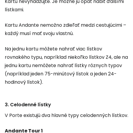
Kartu nevyhadzujte. Je možné ju opäť nabiť ďalšími
lístkami.
Kartu Andante nemožno zdieľať medzi cestujúcimi –
každý musí mať svoju vlastnú.
Na jednu kartu môžete nahrať viac lístkov
rovnakého typu, napríklad niekoľko lístkov Z4, ale na
jednu kartu nemôžete nahrať lístky rôznych typov
(napríklad jeden 75-minútový lístok a jeden 24-
hodinový lístok).
3. Celodenné lístky
V Porte existujú dva hlavné typy celodenných lístkov.
Andante Tour 1