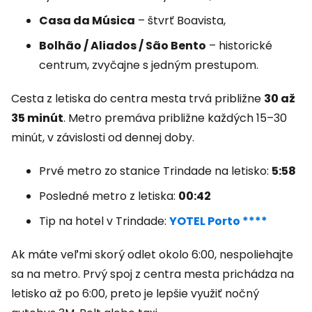
Casa da Música
– štvrť Boavista,
Bolhão / Aliados / São Bento
– historické
centrum, zvyčajne s jedným prestupom.
Cesta z letiska do centra mesta trvá približne
30 až
35 minút
. Metro premáva približne každých 15–30
minút, v závislosti od dennej doby.
Prvé metro zo stanice Trindade na letisko:
5:58
Posledné metro z letiska:
00:42
Tip na hotel v Trindade:
YOTEL Porto ****
Ak máte veľmi skorý odlet okolo 6:00, nespoliehajte
sa na metro. Prvý spoj z centra mesta prichádza na
letisko až po 6:00, preto je lepšie využiť nočný