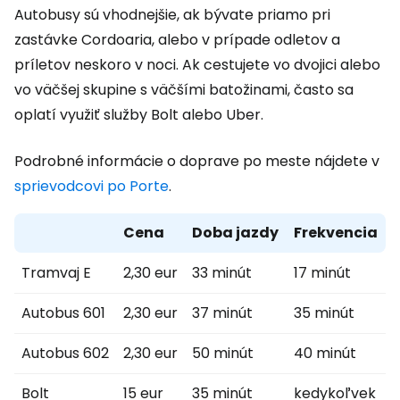
Autobusy sú vhodnejšie, ak bývate priamo pri
zastávke Cordoaria, alebo v prípade odletov a
príletov neskoro v noci. Ak cestujete vo dvojici alebo
vo väčšej skupine s väčšími batožinami, často sa
oplatí využiť služby Bolt alebo Uber.
Podrobné informácie o doprave po meste nájdete v
sprievodcovi po Porte
.
Cena
Doba jazdy
Frekvencia
Tramvaj E
2,30 eur
33 minút
17 minút
Autobus 601
2,30 eur
37 minút
35 minút
Autobus 602
2,30 eur
50 minút
40 minút
Bolt
15 eur
35 minút
kedykoľvek