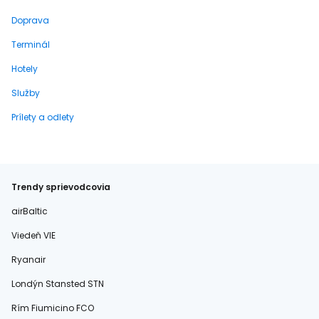
Doprava
Terminál
Hotely
Služby
Prílety a odlety
Trendy sprievodcovia
airBaltic
Viedeň VIE
Ryanair
Londýn Stansted STN
Rím Fiumicino FCO