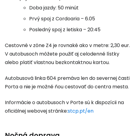
Doba jazdy: 50 minút
Prvý spoj z Cordoaria – 6.05
Posledný spoj z letiska – 20:45
Cestovné v zóne Z4 je rovnaké ako v metre: 2,30 eur.
V autobusoch môžete použiť aj celodenné lístky
alebo platiť vlastnou bezkontaktnou kartou.
Autobusová linka 604 premáva len do severnej časti
Porta a nie je možné ňou cestovať do centra mesta.
Informácie o autobusoch v Porte sú k dispozícii na
oficiálnej webovej stránke:
stcp.pt/en
Nočná doprava