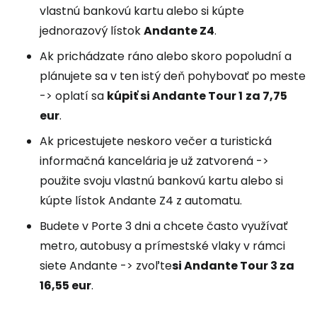
vlastnú bankovú kartu alebo si kúpte
jednorazový lístok
Andante Z4
.
Ak prichádzate ráno alebo skoro popoludní a
plánujete sa v ten istý deň pohybovať po meste
-> oplatí sa
kúpiť si Andante Tour 1
za 7,75
eur
.
Ak pricestujete neskoro večer a turistická
informačná kancelária je už zatvorená ->
použite svoju vlastnú bankovú kartu alebo si
kúpte lístok Andante Z4 z automatu.
Budete v Porte 3 dni a chcete často využívať
metro, autobusy a prímestské vlaky v rámci
siete Andante -> zvoľte
si Andante Tour 3 za
16,55 eur
.