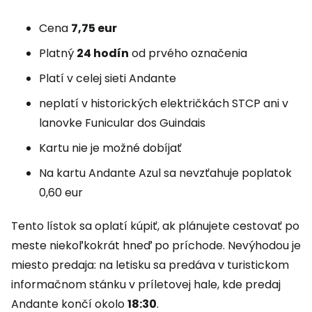
Cena
7,75 eur
Platný
24 hodín
od prvého označenia
Platí v celej sieti Andante
neplatí v historických električkách STCP ani v
lanovke Funicular dos Guindais
Kartu nie je možné dobíjať
Na kartu Andante Azul sa nevzťahuje poplatok
0,60 eur
Tento lístok sa oplatí kúpiť, ak plánujete cestovať po
meste niekoľkokrát hneď po príchode. Nevýhodou je
miesto predaja: na letisku sa predáva v turistickom
informačnom stánku v príletovej hale, kde predaj
Andante končí okolo
18:30
.