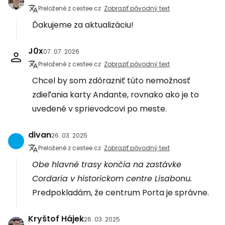
Preložené z cestee.cz
Zobraziť pôvodný text
Ďakujeme za aktualizáciu!
J0x
07. 07. 2026
Preložené z cestee.cz
Zobraziť pôvodný text
Chcel by som zdôrazniť túto nemožnosť
zdieľania karty Andante, rovnako ako je to
uvedené v sprievodcovi po meste.
divan
26. 03. 2025
Preložené z cestee.cz
Zobraziť pôvodný text
Obe hlavné trasy končia na zastávke
Cordaria v historickom centre Lisabonu.
Predpokladám, že centrum Porta je správne.
Kryštof Hájek
26. 03. 2025