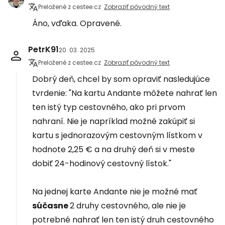
Preložené z cestee.cz
Zobraziť pôvodný text
Áno, vďaka. Opravené.
PetrK91
20. 03. 2025
Preložené z cestee.cz
Zobraziť pôvodný text
Dobrý deň, chcel by som opraviť nasledujúce
tvrdenie: "Na kartu Andante môžete nahrať len
ten istý typ cestovného, ako pri prvom
nahraní. Nie je napríklad možné zakúpiť si
kartu s jednorazovým cestovným lístkom v
hodnote 2,25 € a na druhý deň si v meste
dobiť 24-hodinový cestovný lístok."
Na jednej karte Andante nie je možné mať
súčasne
2 druhy cestovného, ale nie je
potrebné nahrať len ten istý druh cestovného