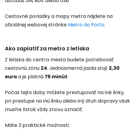
autobus 3M, Bolt alebo taxi.
Cestovné poriadky a mapy metra nájdete na
oficiálnej webovej stránke
Metro do Porto
.
Ako zaplatiť za metro z letiska
Z letiska do centra mesta budete potrebovať
cestovnú zónu
Z4
. Jednosmerná jazda stojí
2,30
eura
a je platná
75 minút
.
Počas tejto doby môžete prestupovať na iné linky,
pri prestupe na inú linku alebo iný druh dopravy však
musíte lístok vždy znovu označiť.
Máte 3 praktické možnosti: