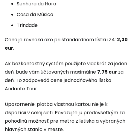
Senhora da Hora
Casa da Música
Trindade
Cena je rovnaká ako pri štandardnom lístku Z4:
2,30
eur
.
Ak bezkontaktný systém použijete viackrát za jeden
deň, bude vám účtovaných maximálne
7,75 eur
za
deň. To zodpovedá cene jednodňového lístka
Andante Tour.
Upozornenie: platba vlastnou kartou nie je k
dispozícii v celej sieti. Považujte ju predovšetkým za
pohodlnú možnosť pre metro z letiska a vybraných
hlavných staníc v meste.