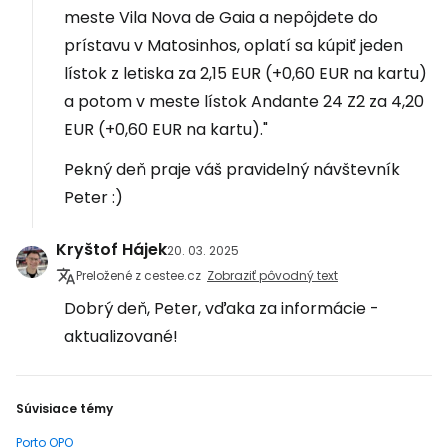
meste Vila Nova de Gaia a nepôjdete do
prístavu v Matosinhos, oplatí sa kúpiť jeden
lístok z letiska za 2,15 EUR (+0,60 EUR na kartu)
a potom v meste lístok Andante 24 Z2 za 4,20
EUR (+0,60 EUR na kartu)."
Pekný deň praje váš pravidelný návštevník
Peter :)
Kryštof Hájek
20. 03. 2025
Preložené z cestee.cz
Zobraziť pôvodný text
Dobrý deň, Peter, vďaka za informácie -
aktualizované!
Súvisiace témy
Porto OPO