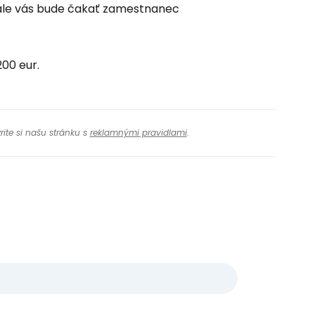
ej hale vás bude čakať zamestnanec
00 eur.
rite si našu stránku s
reklamnými pravidlami
.