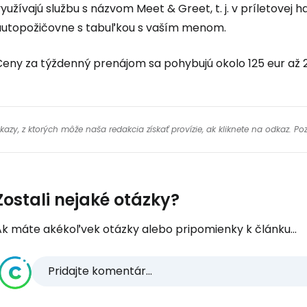
využívajú službu s názvom
Meet & Greet
, t. j. v príletov
autopožičovne s tabuľkou s vaším menom.
Ceny za týždenný prenájom sa pohybujú okolo 125 eur až 2
y, z ktorých môže naša redakcia získať provízie, ak kliknete na odkaz. Poz
Zostali nejaké otázky?
Ak máte akékoľvek otázky alebo pripomienky k článku...
Pridajte komentár...