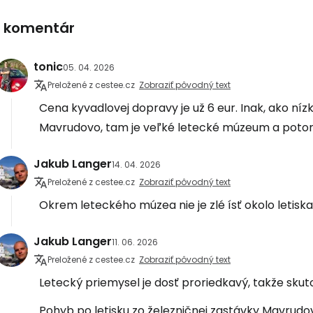
1 komentár
tonic
05. 04. 2026
Preložené z cestee.cz
Zobraziť pôvodný text
Cena kyvadlovej dopravy je už 6 eur. Inak, ako níz
Mavrudovo, tam je veľké letecké múzeum a potom
Jakub Langer
14. 04. 2026
Preložené z cestee.cz
Zobraziť pôvodný text
Okrem leteckého múzea nie je zlé ísť okolo letiska
Jakub Langer
11. 06. 2026
Preložené z cestee.cz
Zobraziť pôvodný text
Letecký priemysel je dosť proriedkavý, takže skut
Pohyb po letisku zo železničnej zastávky Mavrudo