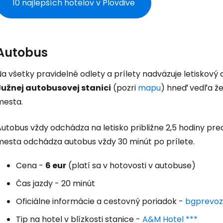
10 najlepších hotelov v Plovdive
Autobus
a všetky pravidelné odlety a prílety nadväzuje letiskový 
Južnej autobusovej stanici
(pozri
mapu
) hneď vedľa že
mesta.
Autobus vždy odchádza na letisko približne 2,5 hodiny pr
mesta odchádza autobus vždy 30 minút po prílete.
Cena -
6 eur
(platí sa v hotovosti v autobuse)
Čas jazdy - 20 minút
Prihláste sa
Oficiálne informácie a cestovný poriadok -
bgprevoz
Tip na hotel v blízkosti stanice -
A&M Hotel ***