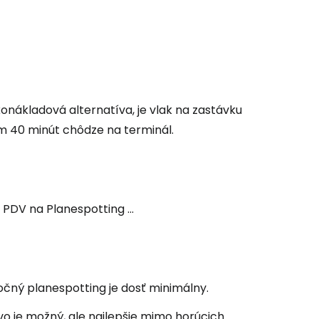
konákladová alternatíva, je vlak na zastávku
 40 minút chôdze na terminál.
 PDV na Planespotting ...
očný planespotting je dosť minimálny.
vo je možný, ale najlepšie mimo horúcich