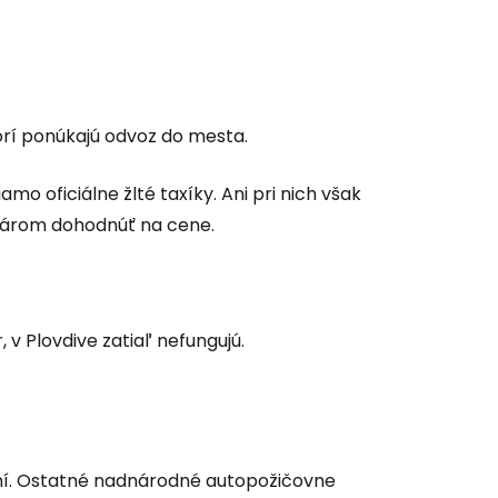
ľov
orí ponúkajú odvoz do mesta.
ovať so službou Google
o oficiálne žlté taxíky. Ani pri nich však
károm dohodnúť na cene.
ačovať na Facebooku
, v Plovdive zatiaľ nefungujú.
ačovať s e-mailom
ní. Ostatné nadnárodné autopožičovne