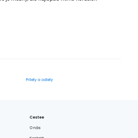
.
Prílety a odlety
Cestee
O nás