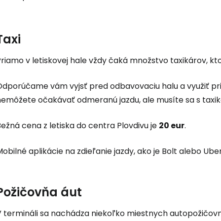
Cestee
Taxi
... celosvetovej komunity cestovate
riamo v letiskovej hale vždy čaká množstvo taxikárov, kt
Pokrač
dporúčame vám vyjsť pred odbavovaciu halu a využiť priam
nemôžete očakávať odmeranú jazdu, ale musíte sa s taxi
Pokr
ežná cena z letiska do centra Plovdivu je
20 eur
.
obilné aplikácie na zdieľanie jazdy, ako je Bolt alebo Uber
Pokr
Požičovňa áut
V termináli sa nachádza niekoľko miestnych autopožičov