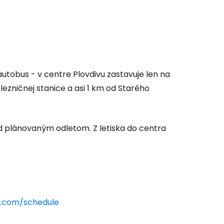
autobus - v centre Plovdivu zastavuje len na
lezničnej stanice a asi 1 km od Starého
ed plánovaným odletom. Z letiska do centra
 do služby
.com/schedule