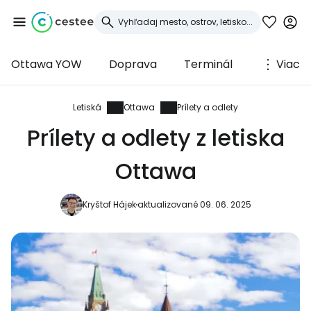
Ottawa YOW
Doprava
Terminál
Viac
Prihláste sa do
služby Cestee
Letiská
Ottawa
Prílety a odlety
Prílety a odlety z letiska
... celosvetovej komunity cestovateľov
Ottawa
Pokračovať so službou Google
Kryštof Hájek
aktualizované 09. 06. 2025
Pokračovať na Facebooku
Pokračovať s e-mailom