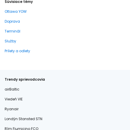
Súvisiace témy
Ottawa YOW
Doprava
Terminál
Služby
Prílety a odlety
Trendy sprievodcovia
airBaltic
Viedeň VIE
Ryanair
Londýn Stansted STN
Rím Fiumicino FCO