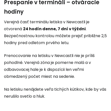
Prespanie v termináli – otváracie
hodiny
Verejná časť terminálu letiska v Newcastli je
otvorená
24 hodín denne, 7 dní v týždni
.
Bezpečnostnou kontrolou môžete prejsť približne 2,5
hodiny pred odletom prvého letu.
Prenocovanie na letisku v Newcastli nie je príliš
pohodlné. Verejná zóna je pomerne malá a v
odbavovacej hale je k dispozícii len veľmi
obmedzený počet miest na sedenie.
Na letisku nenájdete veľa tichých kútikov, kde by vás
nerušilo svetlo a hluk.