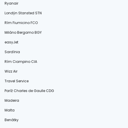
Ryanair
Londýn Stansted STN
Rím Fiumicino FCO
Miláno Bergamo BGY
easyJet
Sardínia
Rím Ciampino CIA
Wizz Air
Travel Service
Paríž Charles de Gaulle CDG
Madeira
Malta
Benátky