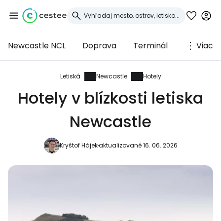
Newcastle NCL
Doprava
Terminál
Viac
Prihláste sa do
služby Cestee
Letiská
Newcastle
Hotely
Hotely v blízkosti letiska
... celosvetovej komunity cestovateľov
Newcastle
Pokračovať so službou Google
Kryštof Hájek
aktualizované 16. 06. 2026
Pokračovať na Facebooku
Pokračovať s e-mailom