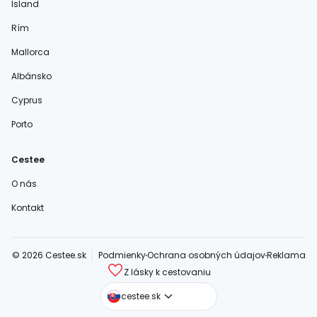
Island
Rím
Mallorca
Albánsko
Cyprus
Porto
Cestee
O nás
Kontakt
© 2026 Cestee.sk
Podmienky
Ochrana osobných údajov
Reklama
Z lásky k cestovaniu
cestee.com
cestee.sk
cestee.pl