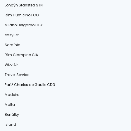
Londýn Stansted STN
Rím Fiumicino FCO
Miláno Bergamo BGY
easyJet
Sardínia
Rím Ciampino CIA
Wizz Air
Travel Service
Paríž Charles de Gaulle CDG
Madeira
Malta
Benátky
Island