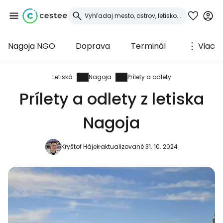
Nagoja NGO
Doprava
Terminál
Viac
Prihláste sa do
služby Cestee
Letiská
Nagoja
Prílety a odlety
Prílety a odlety z letiska
... celosvetovej komunity cestovateľov
Nagoja
Pokračovať so službou Google
Kryštof Hájek
aktualizované 31. 10. 2024
Pokračovať na Facebooku
Pokračovať s e-mailom