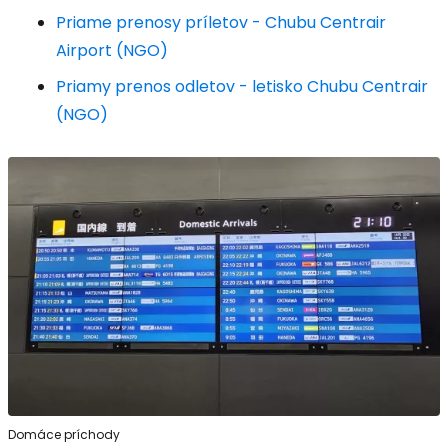
Priame prenosy príletov - Chubu Centrair
Airport (NGO)
Priamy prenos odletov - letisko Chubu Centrair
(NGO)
Domáce príchody