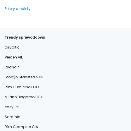
Prílety a odlety
Trendy sprievodcovia
airBaltic
Viedeň VIE
Ryanair
Londýn Stansted STN
Rím Fiumicino FCO
Miláno Bergamo BGY
easyJet
Sardínia
Rím Ciampino CIA