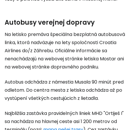
Autobusy verejnej dopravy
Na letisko premáva špeciálna bezplatná autobusová
linka, ktorá nadväzuje na lety spoločnosti Croatia
Airlines do/z Záhrebu. Oficiálne informácie sa
nenachádzajú na webovej stránke letiska Mostar ani
na webovej stránke dopravného podniku.
Autobus odchádza z námestia Musala 90 minút pred
odletom. Do centra mesta z letiska odchádza až po
vystúpení všetkých cestujúcich z lietadla.
Najbližšia zastávka pravidelných liniek MHD "Ortiješ I"
sa nachádza na hlavnej ceste asi 1 200 metrov od
terminálu (pozri:
mapa pešej trasy
). Cez zastávku