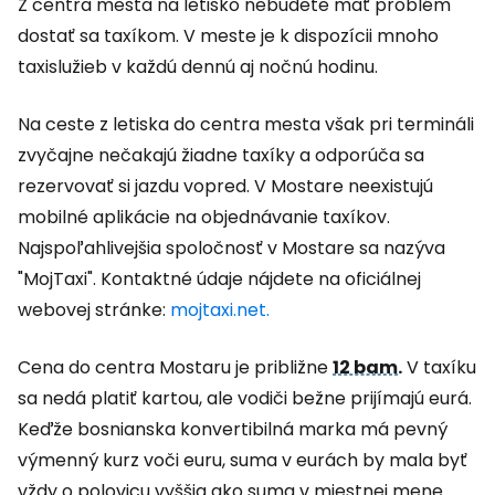
Z centra mesta na letisko nebudete mať problém
dostať sa taxíkom. V meste je k dispozícii mnoho
taxislužieb v každú dennú aj nočnú hodinu.
Na ceste z letiska do centra mesta však pri termináli
zvyčajne nečakajú žiadne taxíky a odporúča sa
rezervovať si jazdu vopred. V Mostare neexistujú
mobilné aplikácie na objednávanie taxíkov.
Najspoľahlivejšia spoločnosť v Mostare sa nazýva
"MojTaxi". Kontaktné údaje nájdete na oficiálnej
webovej stránke:
mojtaxi.net.
Cena do centra Mostaru je približne
12 bam
.
V taxíku
sa nedá platiť kartou, ale vodiči bežne prijímajú eurá.
Keďže bosnianska konvertibilná marka má pevný
výmenný kurz voči euru, suma v eurách by mala byť
vždy o polovicu vyššia ako suma v miestnej mene.