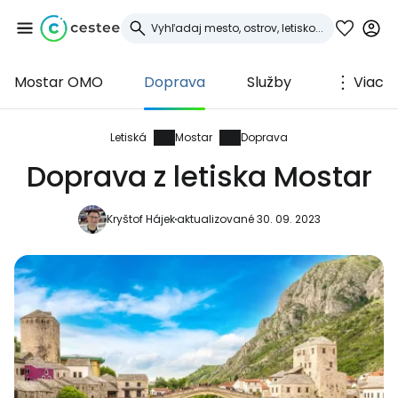
Mostar OMO
Doprava
Služby
Viac
Prihláste sa do
služby Cestee
Letiská
Mostar
Doprava
Doprava z letiska Mostar
... celosvetovej komunity cestovateľov
Kryštof Hájek
aktualizované 30. 09. 2023
Pokračovať so službou Google
Pokračovať na Facebooku
Pokračovať s e-mailom