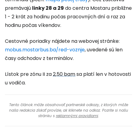
premávajú
linky 28 a 29
do centra Mostaru približne
1 - 2 krát za hodinu počas pracovných dní a raz za
hodinu počas víkendov.
Cestovné poriadky nájdete na webovej stránke:
mobus.mostarbus.ba/red-voznje
, uvedené sú len
časy odchodov z terminálov.
Lístok pre zónu II za
2,50 bam
sa platí len v hotovosti
u vodiča.
Tento článok môže obsahovať partnerské odkazy, z ktorých môže
naša redakcia získať provízie, ak kliknete na odkaz. Pozrite si našu
stránku s
reklamnými pravidlami
.